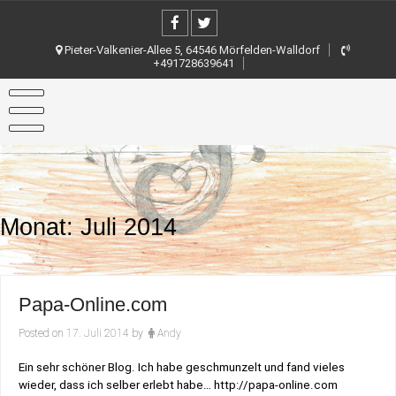
Skip
to
content
Pieter-Valkenier-Allee 5, 64546 Mörfelden-Walldorf
+491728639641
Monat:
Juli 2014
Papa-Online.com
Posted on
17. Juli 2014
by
Andy
Ein sehr schöner Blog. Ich habe geschmunzelt und fand vieles
wieder, dass ich selber erlebt habe… http://papa-online.com