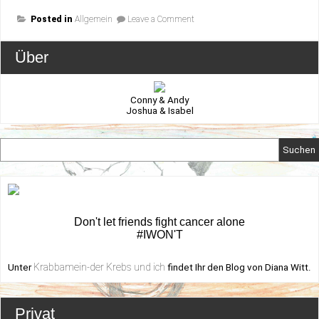
on
Posted in
Allgemein
Leave a Comment
Papa-
Online.com
Über
Conny & Andy
Joshua & Isabel
Suchen
Don't let friends fight cancer alone
#IWON'T
Krabbamein-der Krebs und ich
Unter
findet Ihr den Blog von Diana Witt.
Privat