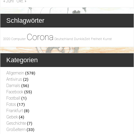
« Juni
Okt. »
Schlagwörter
Corona
2020
Computer
Deutschland
DunkleZeit
Freiheit
Kunst
Kategorien
Allgemein
(578)
Antivirus
(2)
Damals
(56)
Facebook
(55)
Football
(1)
Fotos
(17)
Frankfurt
(8)
Gebek
(4)
Geschichte
(7)
Großeltern
(33)