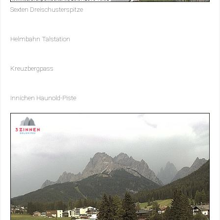
Sexten Dreischusterspitze
Helmbahn Talstation
Kreuzbergpass
Innichen Haunold-Piste