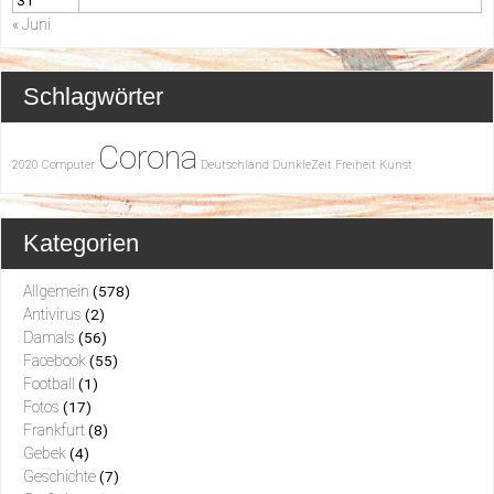
31
« Juni
Schlagwörter
Corona
2020
Computer
Deutschland
DunkleZeit
Freiheit
Kunst
Kategorien
Allgemein
(578)
Antivirus
(2)
Damals
(56)
Facebook
(55)
Football
(1)
Fotos
(17)
Frankfurt
(8)
Gebek
(4)
Geschichte
(7)