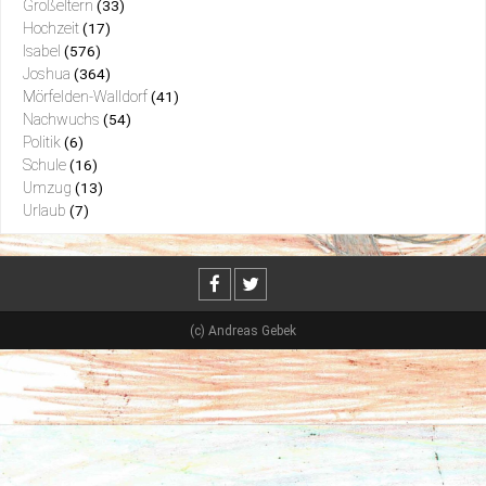
Großeltern
(33)
Hochzeit
(17)
Isabel
(576)
Joshua
(364)
Mörfelden-Walldorf
(41)
Nachwuchs
(54)
Politik
(6)
Schule
(16)
Umzug
(13)
Urlaub
(7)
(c) Andreas Gebek