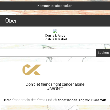
Über
Conny & Andy
Joshua & Isabel
Suchen
Don't let friends fight cancer alone
#IWON'T
Krabbamein-der Krebs und ich
Unter
findet Ihr den Blog von Diana Witt.