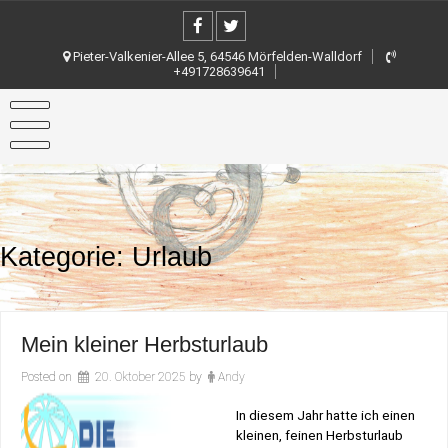
Skip
to
content
Pieter-Valkenier-Allee 5, 64546 Mörfelden-Walldorf
+491728639641
Kategorie:
Urlaub
Mein kleiner Herbsturlaub
Posted on
20. Oktober 2025
by
Andy
In diesem Jahr hatte ich einen
kleinen, feinen Herbsturlaub