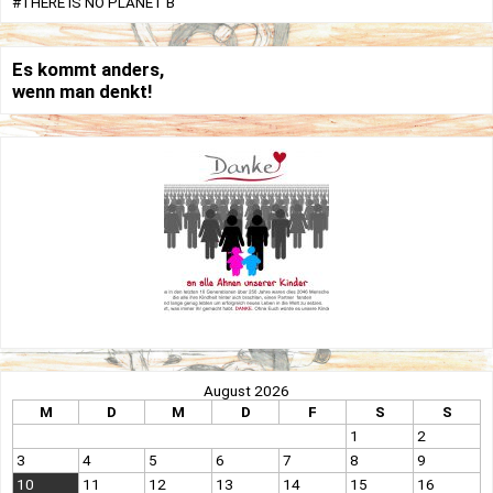
#THERE IS NO PLANET B
Es kommt anders,
wenn man denkt!
August 2026
M
D
M
D
F
S
S
1
2
3
4
5
6
7
8
9
10
11
12
13
14
15
16