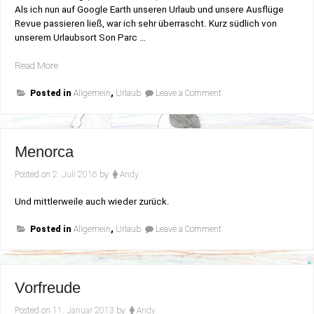
Als ich nun auf Google Earth unseren Urlaub und unsere Ausflüge
Revue passieren ließ, war ich sehr überrascht. Kurz südlich von
unserem Urlaubsort Son Parc …
„40°
Read More
Nord“
on
Posted in
Allgemein
,
Urlaub
Leave a Comment
40°
Nord
Menorca
Posted on
2. Juli 2016
by
Andy
Und mittlerweile auch wieder zurück.
on
Posted in
Allgemein
,
Urlaub
Leave a Comment
Menorca
Vorfreude
Posted on
11. Januar 2013
by
Andy