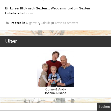
Ein kurzer Blick nach Sexten…. Webcams rund um Sexten
Unterlanerhof.com
on
Posted in
Allgemein
,
Urlaub
Leave a Comment
Vorfreude
Über
Conny & Andy
Joshua & Isabel
Suchen