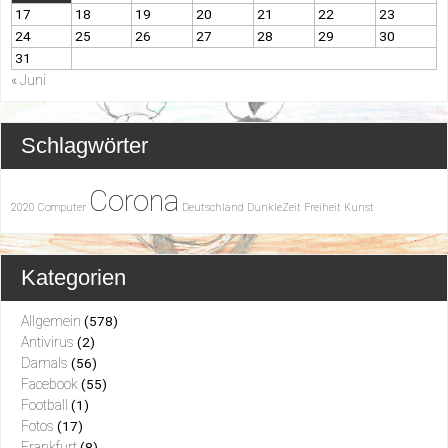
17
18
19
20
21
22
23
24
25
26
27
28
29
30
31
« Juni
Schlagwörter
Corona
2020
Computer
Deutschland
DunkleZeit
Freiheit
Kunst
Kategorien
Allgemein
(578)
Antivirus
(2)
Damals
(56)
Facebook
(55)
Football
(1)
Fotos
(17)
Frankfurt
(8)