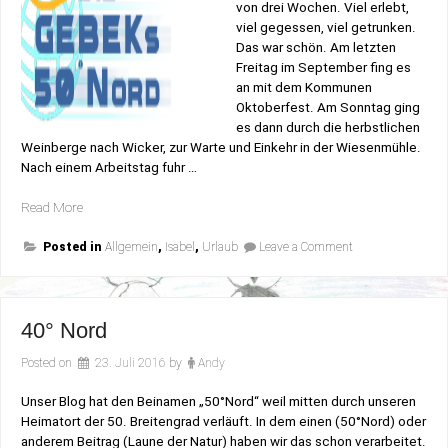
von drei Wochen. Viel erlebt,
viel gegessen, viel getrunken.
Das war schön. Am letzten
Freitag im September fing es
an mit dem Kommunen
Oktoberfest. Am Sonntag ging
es dann durch die herbstlichen
Weinberge nach Wicker, zur Warte und Einkehr in der Wiesenmühle.
Nach einem Arbeitstag fuhr …
„Mein
Read More
kleiner
on
Herbsturlaub“
Posted in
Allgemein
,
Isabel
,
Urlaub
Leave a Comment
Mein
kleiner
Herbsturlaub
40° Nord
Posted on
23. Juli 2016
by
Andy
Unser Blog hat den Beinamen „50°Nord“ weil mitten durch unseren
Heimatort der 50. Breitengrad verläuft. In dem einen (50°Nord) oder
anderem Beitrag (Laune der Natur) haben wir das schon verarbeitet.