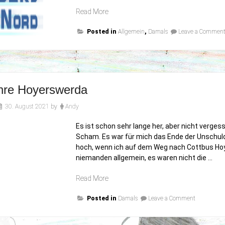
„Nicht
Read More
nur
Posted in
ich
Allgemein
,
Damals
Leave a Commen
vermisse
meinen
Papa“
hre Hoyerswerda
30. August 2021
by
Andy
Es ist schon sehr lange her, aber nicht verges
Scham. Es war für mich das Ende der Unschul
hoch, wenn ich auf dem Weg nach Cottbus Hoye
niemanden allgemein, es waren nicht die …
„30
Read More
Jahre
on
Posted in
Hoyerswerda“
Damals
Leave a Comment
30
Jahre
Hoyerswer