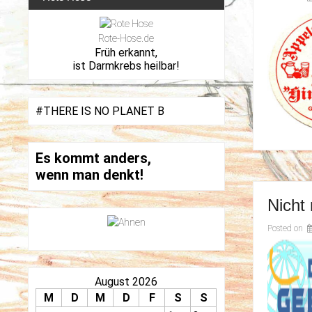
Rote-Hose.de
Früh erkannt,
ist Darmkrebs heilbar!
#THERE IS NO PLANET B
Es kommt anders,
wenn man denkt!
Nicht
Posted on
August 2026
M
D
M
D
F
S
S