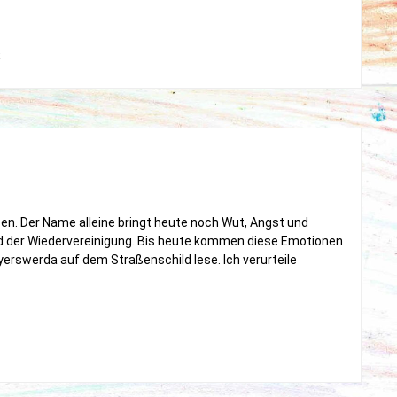
on
t
Nicht
nur
ich
vermisse
meinen
Papa
sen. Der Name alleine bringt heute noch Wut, Angst und
d der Wiedervereinigung. Bis heute kommen diese Emotionen
rswerda auf dem Straßenschild lese. Ich verurteile
da