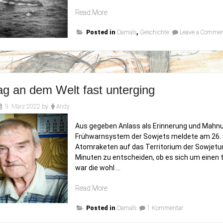
„Er
Read More
rettete
Posted in
die
Damals
,
Geschichte
Leave a Comme
Welt“
ag an dem Welt fast unterging
9. März 2022
by
Andy
Aus gegeben Anlass als Erinnerung und Mahnu
Frühwarnsystem der Sowjets meldete am 26. 
Atomraketen auf das Territorium der Sowjetun
Minuten zu entscheiden, ob es sich um einen t
war die wohl …
„Der
Read More
Tag
zu
Posted in
an
Damals
1 Kommentar
Der
dem
Tag