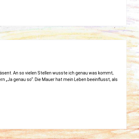
n
FL
m
ahr
018
räsent. An so vielen Stellen wusste ich genau was kommt,
rn „Ja genau so“. Die Mauer hat mein Leben beeinflusst, als