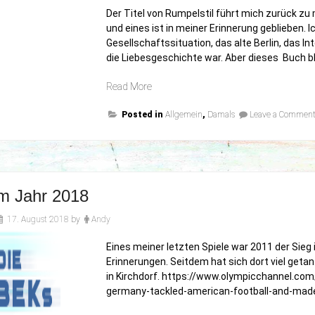
Der Titel von Rumpelstil führt mich zurück zu 
und eines ist in meiner Erinnerung geblieben. I
Gesellschaftssituation, das alte Berlin, das In
die Liebesgeschichte war. Aber dieses Buch bl
„Hauptsache
Read More
Du
Posted in
weißt
Allgemein
,
Damals
Leave a Commen
wie
Dein
Lieblingsbuch
heißt..“
m Jahr 2018
17. August 2018
by
Andy
Eines meiner letzten Spiele war 2011 der Sieg 
Erinnerungen. Seitdem hat sich dort viel getan
in Kirchdorf. https://www.olympicchannel.c
germany-tackled-american-football-and-made