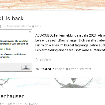
an
Welt
dem
fast
Welt
fast
unterging“
unterging
 is back
18. November 2021
by
Andy
ACU-COBOL Fehlermeldung im Jahr 2021. Als i
Lehrer gesagt: „Das ist eigentlich veraltet, 
Für mich war es im Büroalltag lange Jahre auc
Fehlermeldung einer Kauf-Software auftauch
„COBOL
Read More
is
on
Posted in
back“
Damals
Leave a Comment
COBOL
is
back
senhausen
21. Oktober 2021
by
Andy