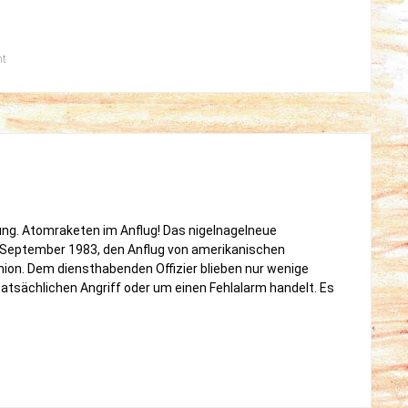
on
nt
Er
rettete
die
Welt
ng. Atomraketen im Anflug! Das nigelnagelneue
September 1983, den Anflug von amerikanischen
ion. Dem diensthabenden Offizier blieben nur wenige
atsächlichen Angriff oder um einen Fehlalarm handelt. Es