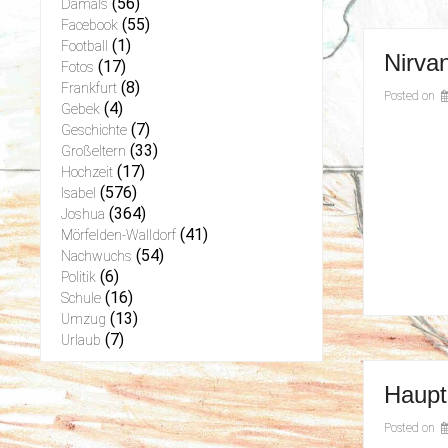
(56)
Damals
(55)
Facebook
(1)
Football
Nirva
(17)
Fotos
(8)
Frankfurt
Posted on
(4)
Gebek
(7)
Geschichte
(33)
Großeltern
(17)
Hochzeit
(576)
Isabel
(364)
Joshua
(41)
Mörfelden-Walldorf
(54)
Nachwuchs
(6)
Politik
(16)
Schule
(13)
Umzug
(7)
Urlaub
Haupt
Posted on