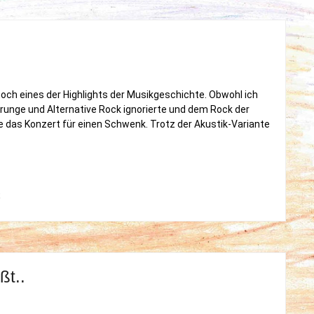
och eines der Highlights der Musikgeschichte. Obwohl ich
Grunge und Alternative Rock ignorierte und dem Rock der
e das Konzert für einen Schwenk. Trotz der Akustik-Variante
on
t
Nirvana
–
MTV
unplugged
ßt..