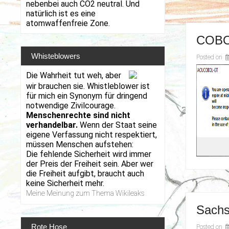
nebenbei auch CO2 neutral. Und
natürlich ist es eine
atomwaffenfreie Zone.
COBOL
Whisteblowers
Posted on
Die Wahrheit tut weh, aber
wir brauchen sie. Whistleblower ist
für mich ein Synonym für dringend
notwendige Zivilcourage.
Menschenrechte sind nicht
verhandelbar.
Wenn der Staat seine
eigene Verfassung nicht respektiert,
müssen Menschen aufstehen:
Die fehlende Sicherheit wird immer
der Preis der Freiheit sein. Aber wer
die Freiheit aufgibt, braucht auch
keine Sicherheit mehr.
Meine Meinung zum Thema Wikileaks
Sach
Rote Hose
Posted on