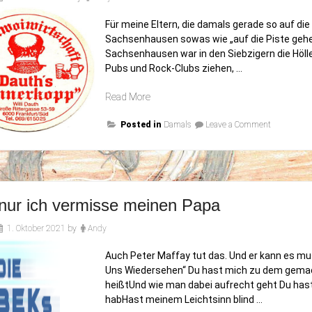
Für meine Eltern, die damals gerade so auf di
Sachsenhausen sowas wie „auf die Piste gehen
Sachsenhausen war in den Siebzigern die Hölle 
Pubs und Rock-Clubs ziehen, …
„Sachsenhausen“
Read More
on
Posted in
Damals
Leave a Comment
Sachsenha
 nur ich vermisse meinen Papa
1. Oktober 2021
by
Andy
Auch Peter Maffay tut das. Und er kann es mus
Uns Wiedersehen“ Du hast mich zu dem gemach
heißtUnd wie man dabei aufrecht geht Du has
habHast meinem Leichtsinn blind …