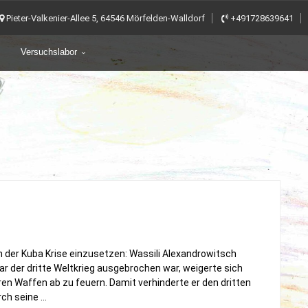
Pieter-Valkenier-Allee 5, 64546 Mörfelden-Walldorf
+491728639641
Versuchslabor
n der Kuba Krise einzusetzen: Wassili Alexandrowitsch
nbar der dritte Weltkrieg ausgebrochen war, weigerte sich
aren Waffen ab zu feuern. Damit verhinderte er den dritten
rch seine …