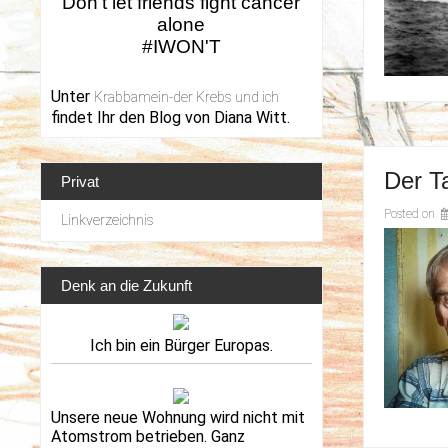
Don't let friends fight cancer
alone
#IWON'T
Unter
Krabbamein-der Krebs und ich
findet Ihr den Blog von Diana Witt.
Der T
Privat
Posted on
Linkverzeichnis
Denk an die Zukunft
Ich bin ein Bürger Europas.
Unsere neue Wohnung wird nicht mit
Atomstrom betrieben. Ganz