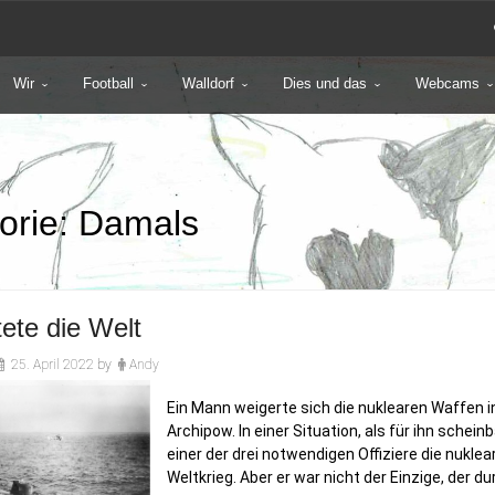
Wir
Football
Walldorf
Dies und das
Webcams
orie:
Damals
tete die Welt
25. April 2022
by
Andy
Ein Mann weigerte sich die nuklearen Waffen i
Archipow. In einer Situation, als für ihn schei
einer der drei notwendigen Offiziere die nukle
Weltkrieg. Aber er war nicht der Einzige, der du