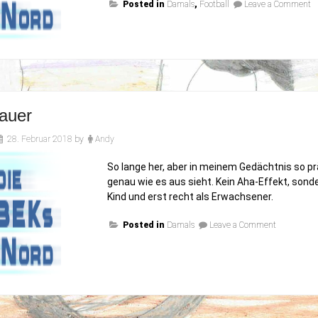
o
Posted in
Damals
,
Football
Leave a Comment
G
i
J
2
auer
28. Februar 2018
by
Andy
So lange her, aber in meinem Gedächtnis so p
genau wie es aus sieht. Kein Aha-Effekt, sonde
Kind und erst recht als Erwachsener.
on
Posted in
Damals
Leave a Comment
Die
Mauer