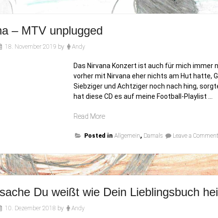
na – MTV unplugged
18. November 2019
by
Andy
Das Nirvana Konzert ist auch für mich immer n
vorher mit Nirvana eher nichts am Hut hatte, 
Siebziger und Achtziger noch nach hing, sorgt
hat diese CD es auf meine Football-Playlist …
„Nirvana
Read More
–
Posted in
MTV
Allgemein
,
Damals
Leave a Commen
unplugged“
sache Du weißt wie Dein Lieblingsbuch hei
10. Dezember 2018
by
Andy