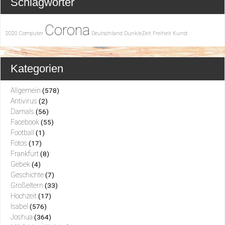
Schlagwörter
Corona
2020
Computer
Deutschland
DunkleZeit
Freiheit
Kunst
Kategorien
Allgemein
(578)
Antivirus
(2)
Damals
(56)
Facebook
(55)
Football
(1)
Fotos
(17)
Frankfurt
(8)
Gebek
(4)
Geschichte
(7)
Großeltern
(33)
Hochzeit
(17)
Isabel
(576)
Joshua
(364)