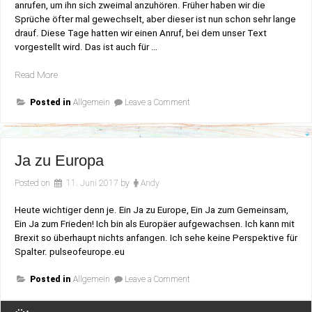
anrufen, um ihn sich zweimal anzuhören. Früher haben wir die
Sprüche öfter mal gewechselt, aber dieser ist nun schon sehr lange
drauf. Diese Tage hatten wir einen Anruf, bei dem unser Text
vorgestellt wird. Das ist auch für …
„Anrufbeantworter“
Read More
on
Posted in
Allgemein
Leave a Comment
Anrufbeantworter
Ja zu Europa
Posted on
11. Juni 2017
by
Andy
Heute wichtiger denn je. Ein Ja zu Europe, Ein Ja zum Gemeinsam,
Ein Ja zum Frieden! Ich bin als Europäer aufgewachsen. Ich kann mit
Brexit so überhaupt nichts anfangen. Ich sehe keine Perspektive für
Spalter. pulseofeurope.eu
on
Posted in
Allgemein
Leave a Comment
Ja
zu
Europa