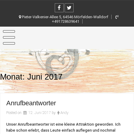
Skip
to
content
Pieter-Valkenier-Allee 5, 64546 Mörfelden-Walldorf
+491728639641
Monat:
Juni 2017
Anrufbeantworter
Posted on
12. Juni 2017
by
Andy
Unser Anrufbeantworter ist eine kleine Attraktion geworden. Ich
habe schon erlebt, dass Leute einfach auflegen und nochmal