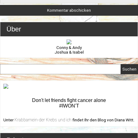
Über
Conny & Andy
Joshua & Isabel
Suchen
Don't let friends fight cancer alone
#IWON'T
Krabbamein-der Krebs und ich
Unter
findet Ihr den Blog von Diana Witt.