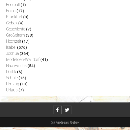
Football
(1)
Fotos
(17)
Frankfurt
(8)
Gebek
(4)
Geschichte
(7)
Großeltern
(33)
Hochzeit
(17)
Isabel
(576)
Joshua
(364)
Mörfelden-Walldorf
(41)
Nachwuchs
(54)
Politik
(6)
Schule
(16)
Umzug
(13)
Urlaub
(7)
(c) Andreas Gebek