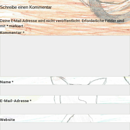
Schreibe einen Kommentar
Deine E-Mail-Adresse wird nicht veröffentlicht.
Erforderliche Felder sind
mit
*
markiert
Kommentar
*
Name
*
E-Mail-Adresse
*
Website