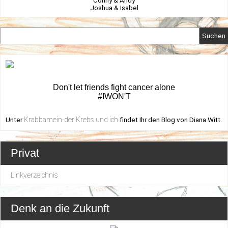
Conny & Andy
Joshua & Isabel
Suchen
Don't let friends fight cancer alone
#IWON'T
Krabbamein-der Krebs und ich
Unter
findet Ihr den Blog von Diana Witt.
Privat
Linkverzeichnis
Denk an die Zukunft