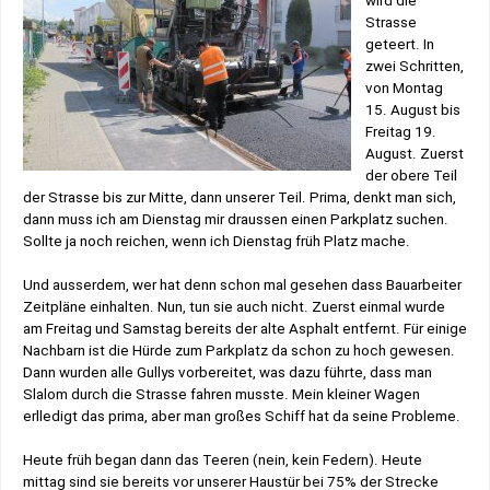
wird die
Strasse
geteert. In
zwei Schritten,
von Montag
15. August bis
Freitag 19.
August. Zuerst
der obere Teil
der Strasse bis zur Mitte, dann unserer Teil. Prima, denkt man sich,
dann muss ich am Dienstag mir draussen einen Parkplatz suchen.
Sollte ja noch reichen, wenn ich Dienstag früh Platz mache.
Und ausserdem, wer hat denn schon mal gesehen dass Bauarbeiter
Zeitpläne einhalten. Nun, tun sie auch nicht. Zuerst einmal wurde
am Freitag und Samstag bereits der alte Asphalt entfernt. Für einige
Nachbarn ist die Hürde zum Parkplatz da schon zu hoch gewesen.
Dann wurden alle Gullys vorbereitet, was dazu führte, dass man
Slalom durch die Strasse fahren musste. Mein kleiner Wagen
erlledigt das prima, aber man großes Schiff hat da seine Probleme.
Heute früh began dann das Teeren (nein, kein Federn). Heute
mittag sind sie bereits vor unserer Haustür bei 75% der Strecke