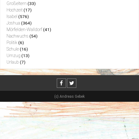
Großeltern
(33)
Hochzeit
(17)
Isabel
(576)
Joshua
(364)
Mörfelden-Walldorf
(41)
Nachwuchs
(54)
Politik
(6)
Schule
(16)
Umzug
(13)
Urlaub
(7)
(c) Andreas Gebek