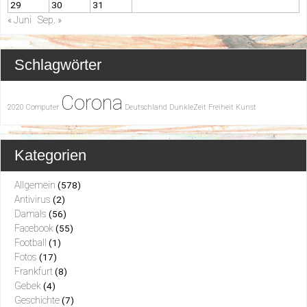
29
30
31
« Juni
Sep. »
Schlagwörter
Corona
2020
Computer
Deutschland
DunkleZeit
Freiheit
Kunst
Kategorien
Allgemein
(578)
Antivirus
(2)
Damals
(56)
Facebook
(55)
Football
(1)
Fotos
(17)
Frankfurt
(8)
Gebek
(4)
Geschichte
(7)