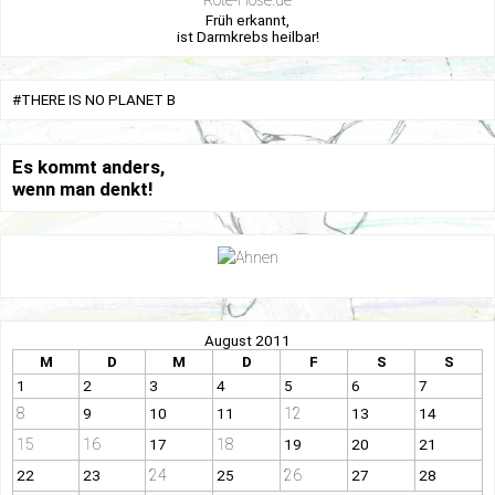
Rote-Hose.de
Früh erkannt,
ist Darmkrebs heilbar!
#THERE IS NO PLANET B
Es kommt anders,
wenn man denkt!
August 2011
M
D
M
D
F
S
S
1
2
3
4
5
6
7
8
12
9
10
11
13
14
15
16
18
17
19
20
21
24
26
22
23
25
27
28