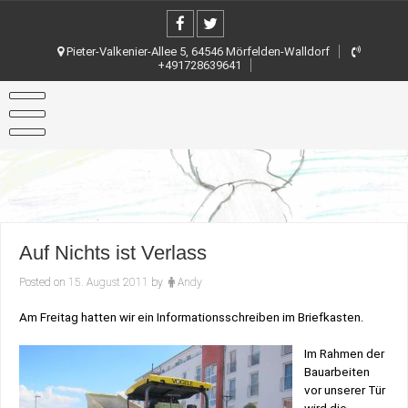
Skip
to
content
Pieter-Valkenier-Allee 5, 64546 Mörfelden-Walldorf
+491728639641
Auf Nichts ist Verlass
Posted on
15. August 2011
by
Andy
Am Freitag hatten wir ein Informationsschreiben im Briefkasten.
Im Rahmen der
Bauarbeiten
vor unserer Tür