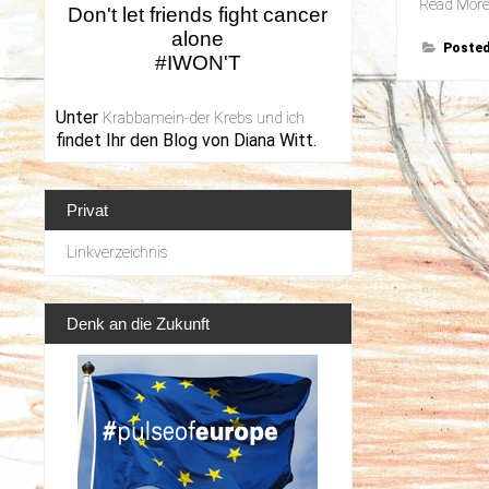
Read Mor
Don't let friends fight cancer
alone
Posted
#IWON'T
Unter
Krabbamein-der Krebs und ich
findet Ihr den Blog von Diana Witt.
Privat
Linkverzeichnis
Denk an die Zukunft