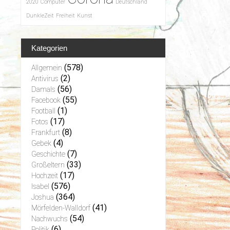
2020
Computer
Deutschland
DunkleZeit
Freiheit
Kunst
Kategorien
(578)
Allgemein
(2)
Antivirus
(56)
Damals
(55)
Facebook
(1)
Football
(17)
Fotos
(8)
Frankfurt
(4)
Gebek
(7)
Geschichte
(33)
Großeltern
(17)
Hochzeit
(576)
Isabel
(364)
Joshua
(41)
Mörfelden-Walldorf
(54)
Nachwuchs
(6)
Politik