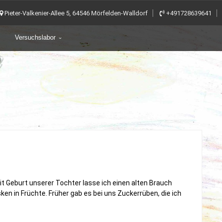
Pieter-Valkenier-Allee 5, 64546 Mörfelden-Walldorf
+491728639641
Versuchslabor
t Geburt unserer Tochter lasse ich einen alten Brauch
en in Früchte. Früher gab es bei uns Zuckerrüben, die ich
…