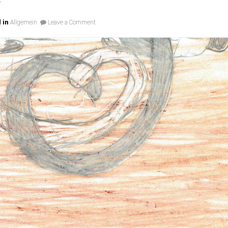
„Happy
e
Halloween“
on
 in
Allgemein
Leave a Comment
Happy
Halloween