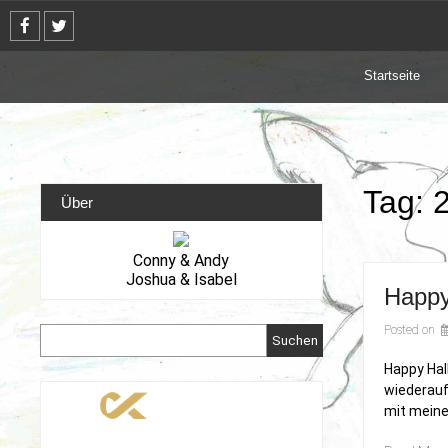
Skip
to
content
Startseite
Tag:
Über
Conny & Andy
Joshua & Isabel
Happy
Posted on
Suchen
Happy Hal
wiederauf
mit meine