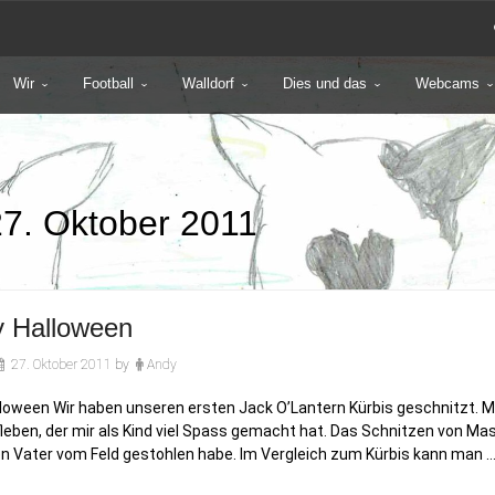
Wir
Football
Walldorf
Dies und das
Webcams
27. Oktober 2011
 Halloween
27. Oktober 2011
by
Andy
loween Wir haben unseren ersten Jack O’Lantern Kürbis geschnitzt. Mi
leben, der mir als Kind viel Spass gemacht hat. Das Schnitzen von Mask
n Vater vom Feld gestohlen habe. Im Vergleich zum Kürbis kann man 