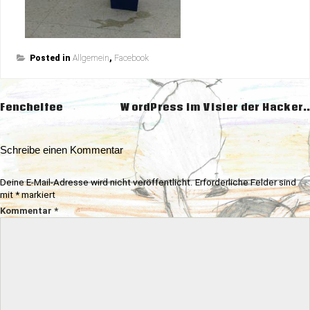
Posted in
Allgemein
,
Facebook
Beitragsnavigation
Fencheltee
WordPress im Visier der Hacker..
Schreibe einen Kommentar
Deine E-Mail-Adresse wird nicht veröffentlicht.
Erforderliche Felder sind
mit
*
markiert
Kommentar
*