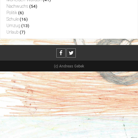
Nachwuchs
(54)
Politik
(6)
Schule
(16)
Umzug
(13)
Urlaub
(7)
(c) Andreas Gebek