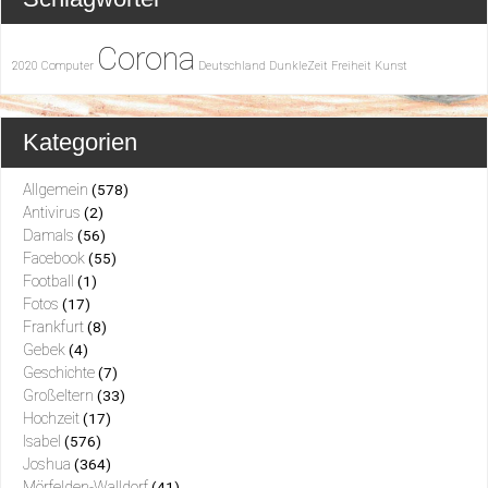
Corona
2020
Computer
Deutschland
DunkleZeit
Freiheit
Kunst
Kategorien
Allgemein
(578)
Antivirus
(2)
Damals
(56)
Facebook
(55)
Football
(1)
Fotos
(17)
Frankfurt
(8)
Gebek
(4)
Geschichte
(7)
Großeltern
(33)
Hochzeit
(17)
Isabel
(576)
Joshua
(364)
Mörfelden-Walldorf
(41)