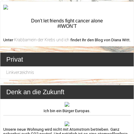
Don't let friends fight cancer alone
#IWON'T
Krabbamein-der Krebs und ich
Unter
findet Ihr den Blog von Diana Witt.
Privat
Linkverzeichnis
Denk an die Zukunft
Ich bin ein Bürger Europas.
Unsere neue Wohnung wird nicht mit Atomstrom betrieben. Ganz
nebenbei auch CO2 neutral. Und natürlich ist es eine atomwaffenfreie