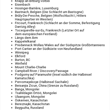
Knapp an Bitburg vorbei
Eisenbach
Hosinger-Barrière, Luxemburg
Bastnach, Belgien (Die Schlacht um Bastogne)
Brûly-De-Pesche, Belgien (Wolfschlucht I, Hitlers
Hauptqaurtier im Westen)
Fricourt, Frankreich (Schlacht an der Somme, Befestigung
Dantzig Alley)
Tocequeville-sur-Eu, Frankreich (Letzter Ort auf
dem europäischen Festland)
Längs dem Ärm
Kappelelkanal
Predannack Wollas/Wales auf der Südspitze Großbritanniens
Port Cartier an der Südküste von Neufundland
Winnipeg
Elkford
Burton, BC
Winfield
Mount Charlie-Charlie
Campbell River / Discovery Passage
Podgorny auf Paramushir (Insel südlich der Halbinsel
Kamatschka)
Pervomayskoye (Halbinsel Sachalin)
Beisanjia Zicun, China (Grenze zu Russland)
Banga, Mongolei
Tsahildagiin Örtöö, Mongolei
Ulaangom, Mongolei
Öskemen, Kasachstan
Bereznayki, Kasachstan
Bayguzha, Russland