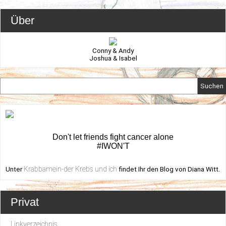
Über
Conny & Andy
Joshua & Isabel
Suchen
Don't let friends fight cancer alone
#IWON'T
Krabbamein-der Krebs und ich
Unter
findet Ihr den Blog von Diana Witt.
Privat
Linkverzeichnis