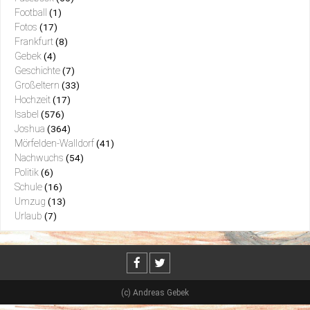
Football
(1)
Fotos
(17)
Frankfurt
(8)
Gebek
(4)
Geschichte
(7)
Großeltern
(33)
Hochzeit
(17)
Isabel
(576)
Joshua
(364)
Mörfelden-Walldorf
(41)
Nachwuchs
(54)
Politik
(6)
Schule
(16)
Umzug
(13)
Urlaub
(7)
(c) Andreas Gebek