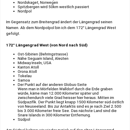
Nordskaget, Norwegen
Spitzbergen wird 50km westlich passiert
Nordpol
Im Gegensatz zum Breitengrad ändert der Längengrad seinen
Namen. Ab dem Nordpolpol bin ich dem 172° Längengrad West
gefolgt.
172° Längengrad West (von Nord nach Süd)
Ost-Sibirien (Behringstrasse)
Nähe Seguam Island, Aleüten
Midway Inseln, USA
Kanton Atoll
Orona Atoll
Tokelau
Samoa
Der Punkt auf der anderen Globus-Seite
Wenn man in Mörfelden Walldorf durch die Erde graben
würde, käme man 12.000 Kilometer später und
zwischendurch viele Grad heisser hier heraus. Mitten im
Südpazifik. Der Punkt liegt knapp 1500 Kilometer süd-östlich
von Neuseeland. Bis zur Antarktis sind es je nach Ziel 2.500
bis 3.000 Kilometer freie See. Das nächste Land sind die
Snare Islands in 300 Kilometer Entfernung.
Südpol