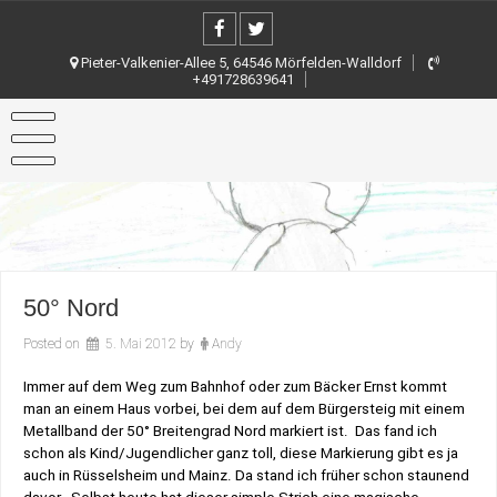
Skip
to
content
Pieter-Valkenier-Allee 5, 64546 Mörfelden-Walldorf
+491728639641
50° Nord
Posted on
5. Mai 2012
by
Andy
Immer auf dem Weg zum Bahnhof oder zum Bäcker Ernst kommt
man an einem Haus vorbei, bei dem auf dem Bürgersteig mit einem
Metallband der 50° Breitengrad Nord markiert ist. Das fand ich
schon als Kind/Jugendlicher ganz toll, diese Markierung gibt es ja
auch in Rüsselsheim und Mainz. Da stand ich früher schon staunend