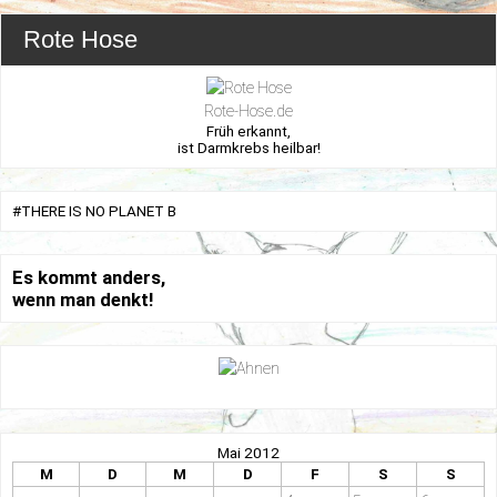
Rote Hose
Rote-Hose.de
Früh erkannt,
ist Darmkrebs heilbar!
#THERE IS NO PLANET B
Es kommt anders,
wenn man denkt!
Mai 2012
M
D
M
D
F
S
S