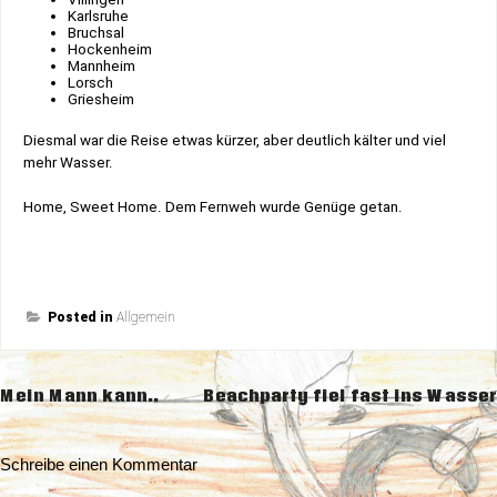
Karlsruhe
Bruchsal
Hockenheim
Mannheim
Lorsch
Griesheim
Diesmal war die Reise etwas kürzer, aber deutlich kälter und viel
mehr Wasser.
Home, Sweet Home. Dem Fernweh wurde Genüge getan.
Posted in
Allgemein
Beitragsnavigation
Mein Mann kann..
Beachparty fiel fast ins Wasser
Schreibe einen Kommentar