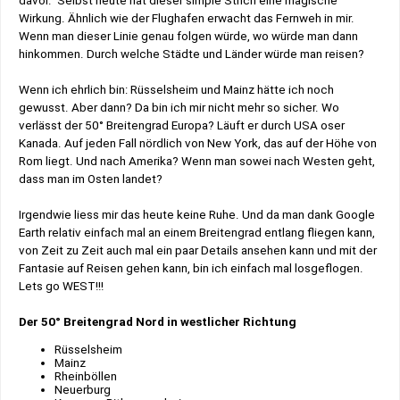
davor. Selbst heute hat dieser simple Strich eine magische
Wirkung. Ähnlich wie der Flughafen erwacht das Fernweh in mir.
Wenn man dieser Linie genau folgen würde, wo würde man dann
hinkommen. Durch welche Städte und Länder würde man reisen?
Wenn ich ehrlich bin: Rüsselsheim und Mainz hätte ich noch
gewusst. Aber dann? Da bin ich mir nicht mehr so sicher. Wo
verlässt der 50° Breitengrad Europa? Läuft er durch USA oser
Kanada. Auf jeden Fall nördlich von New York, das auf der Höhe von
Rom liegt. Und nach Amerika? Wenn man sowei nach Westen geht,
dass man im Osten landet?
Irgendwie liess mir das heute keine Ruhe. Und da man dank Google
Earth relativ einfach mal an einem Breitengrad entlang fliegen kann,
von Zeit zu Zeit auch mal ein paar Details ansehen kann und mit der
Fantasie auf Reisen gehen kann, bin ich einfach mal losgeflogen.
Lets go WEST!!!
Der 50° Breitengrad Nord in westlicher Richtung
Rüsselsheim
Mainz
Rheinböllen
Neuerburg