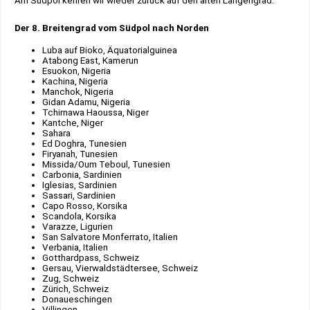
Am Südpol kehren wir wieder zurück auf den alten Längengrad.
Der 8. Breitengrad vom Südpol nach Norden
Luba auf Bioko, Äquatorialguinea
Atabong East, Kamerun
Esuokon, Nigeria
Kachina, Nigeria
Manchok, Nigeria
Gidan Adamu, Nigeria
Tchirnawa Haoussa, Niger
Kantche, Niger
Sahara
Ed Doghra, Tunesien
Firyanah, Tunesien
Missida/Oum Teboul, Tunesien
Carbonia, Sardinien
Iglesias, Sardinien
Sassari, Sardinien
Capo Rosso, Korsika
Scandola, Korsika
Varazze, Ligurien
San Salvatore Monferrato, Italien
Verbania, Italien
Gotthardpass, Schweiz
Gersau, Vierwaldstädtersee, Schweiz
Zug, Schweiz
Zürich, Schweiz
Donaueschingen
Villingen