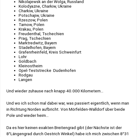
Nikolajewsk an der Wolga, Russland
Kolodyazne, Charkiw, Ukraine
Charkiw, Ukraine
Potschajiw, Ukraine
Rzeszow, Polen
Tarnow, Polen
Krakau, Polen
Freudenthal, Tschechien
Prag, Tschechien
Marktredwitz, Bayern
Stadelhofen, Bayern
Grafenrheinfeld, Kreis Schweinfurt
Lohr
Goldbach
Kleinostheim
Opel-Teststrecke Dudenhofen
Rodgau
Langen
Und wieder zuhause nach knapp 40.000 Kilometern…
Und wo ich schon mal dabei war, was passiert eigentlich, wenn man
in Richtung Norden aufbricht. Von Mörfelden-Walldorf über beide
Pole und wieder heim…
Da es hier keinen exakten Breitengrad gibt (der Nächste ist der
8°Längengrad durch Oestrich Winkel) habe ich mich zwischen 8°31