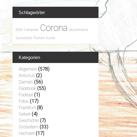
Schlagwörter
Corona
2020
Computer
Deutschland
DunkleZeit
Freiheit
Kunst
Kategorien
(578)
Allgemein
(2)
Antivirus
(56)
Damals
(55)
Facebook
(1)
Football
(17)
Fotos
(8)
Frankfurt
(4)
Gebek
(7)
Geschichte
(33)
Großeltern
(17)
Hochzeit