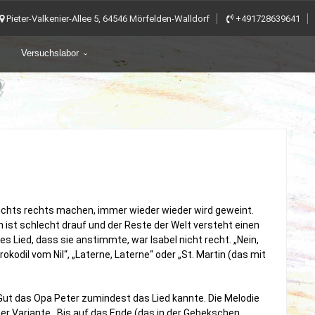
Pieter-Valkenier-Allee 5, 64546 Mörfelden-Walldorf
+491728639641
Versuchslabor
ichts rechts machen, immer wieder wieder wird geweint.
 ist schlecht drauf und der Reste der Welt versteht einen
es Lied, dass sie anstimmte, war Isabel nicht recht. „Nein,
kodil vom Nil“, „Laterne, Laterne“ oder „St. Martin (das mit
. Gut das Opa Peter zumindest das Lied kannte. Die Melodie
iner Variante. Bis auf das Ende (das in der Gebekschen