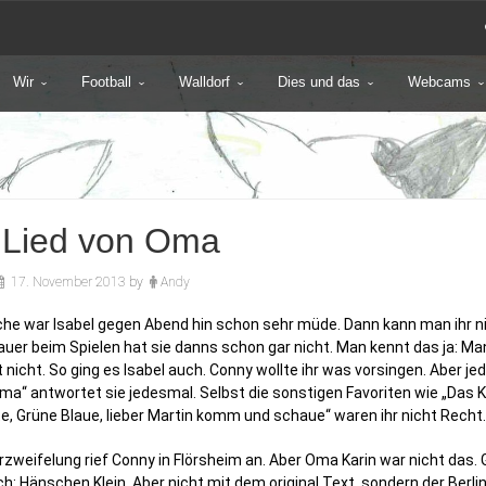
Wir
Football
Walldorf
Dies und das
Webcams
 Lied von Oma
17. November 2013
by
Andy
he war Isabel gegen Abend hin schon sehr müde. Dann kann man ihr n
uer beim Spielen hat sie danns schon gar nicht. Man kennt das ja: Man
nicht. So ging es Isabel auch. Conny wollte ihr was vorsingen. Aber jed
a“ antwortet sie jedesmal. Selbst die sonstigen Favoriten wie „Das Kro
te, Grüne Blaue, lieber Martin komm und schaue“ waren ihr nicht Recht.
Verzweifelung rief Conny in Flörsheim an. Aber Oma Karin war nicht das
ch: Hänschen Klein. Aber nicht mit dem original Text, sondern der Berl