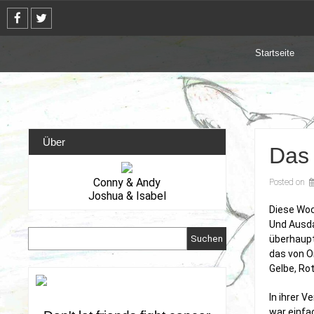
Skip
to
content
Startseite
Über
Das
Conny & Andy
Posted on
Joshua & Isabel
Diese Woc
Und Ausda
Suchen
überhaupt 
das von Om
Gelbe, Ro
In ihrer 
war einfa