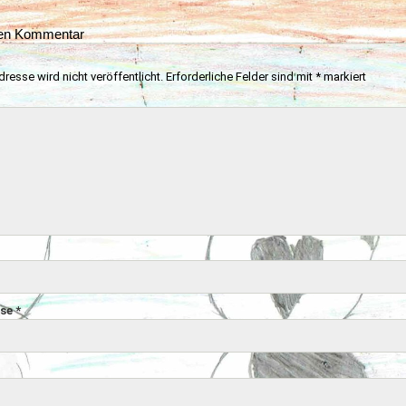
nen Kommentar
resse wird nicht veröffentlicht.
Erforderliche Felder sind mit
*
markiert
sse
*