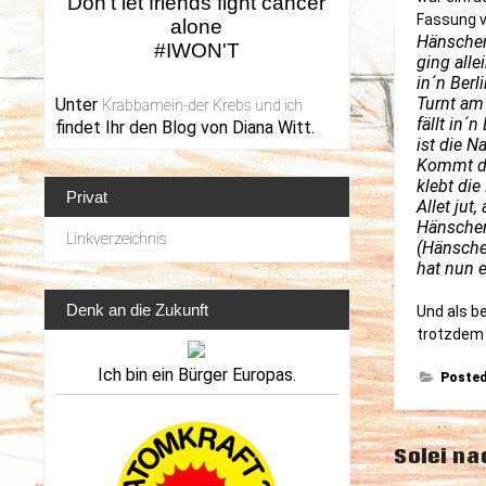
Don't let friends fight cancer
Fassung v
alone
Hänschen
#IWON'T
ging alle
in´n Berl
Turnt am
Unter
Krabbamein-der Krebs und ich
fällt in´n
findet Ihr den Blog von Diana Witt.
ist die 
Kommt de
klebt die
Privat
Allet jut, 
Hänschen
Linkverzeichnis
(Hänschen
hat nun 
Denk an die Zukunft
Und als b
trotzdem 
Ich bin ein Bürger Europas.
Posted
Beitrag
Solei na