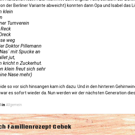
on der Berliner Variante abweicht) konnten dann Opa und Isabel das 
 klein
in
iner Turnverein
 Reck
 Dreck
Nase weg
r Doktor Pillemann
 Nas´ mit Spucke an
allet jut,
 kricht n Zuckerhut.
 klein freut sich sehr
eine Nase mehr)
eide so vor sich hinsangen kam ich dazu. Und in den hinteren Gehirnwi
war es sofort wieder da. Nun werden wir der nächsten Generation diese
 in
Allgemein
snavigation
ch Familienrezept Gebek