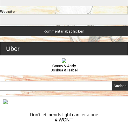
Website
Über
Conny & Andy
Joshua & Isabel
Suchen
Don't let friends fight cancer alone
#IWON'T