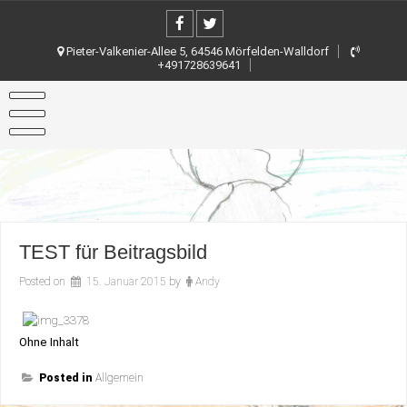
Skip
to
content
Pieter-Valkenier-Allee 5, 64546 Mörfelden-Walldorf
+491728639641
TEST für Beitragsbild
Posted on
15. Januar 2015
by
Andy
Ohne Inhalt
Posted in
Allgemein