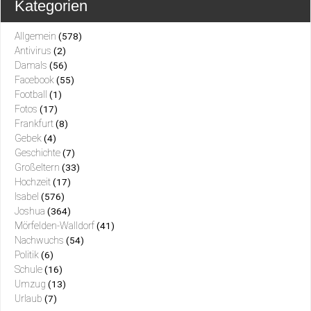
Kategorien
Allgemein
(578)
Antivirus
(2)
Damals
(56)
Facebook
(55)
Football
(1)
Fotos
(17)
Frankfurt
(8)
Gebek
(4)
Geschichte
(7)
Großeltern
(33)
Hochzeit
(17)
Isabel
(576)
Joshua
(364)
Mörfelden-Walldorf
(41)
Nachwuchs
(54)
Politik
(6)
Schule
(16)
Umzug
(13)
Urlaub
(7)