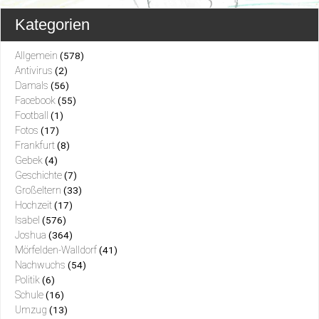
Kategorien
Allgemein
(578)
Antivirus
(2)
Damals
(56)
Facebook
(55)
Football
(1)
Fotos
(17)
Frankfurt
(8)
Gebek
(4)
Geschichte
(7)
Großeltern
(33)
Hochzeit
(17)
Isabel
(576)
Joshua
(364)
Mörfelden-Walldorf
(41)
Nachwuchs
(54)
Politik
(6)
Schule
(16)
Umzug
(13)