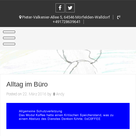
Skip
to
content
Pieter-Valkenier-Allee 5, 64546 Mörfelden-Walldorf
+491728639641
Alltag im Büro
Posted on
22. März 2016
by
Andy