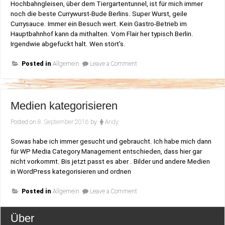
Hochbahngleisen, über dem Tiergartentunnel, ist für mich immer
noch die beste Currywurst-Bude Berlins. Super Wurst, geile
Currysauce. Immer ein Besuch wert. Kein Gastro-Betrieb im
Hauptbahnhof kann da mithalten. Vom Flair her typisch Berlin.
Irgendwie abgefuckt halt. Wen stört’s.
on
Posted in
Allgemein
Leave a Comment
Currywurst
Medien kategorisieren
Posted on
8. September 2016
by
Andy
Sowas habe ich immer gesucht und gebraucht. Ich habe mich dann
für WP Media Category Management entschieden, dass hier gar
nicht vorkommt. Bis jetzt passt es aber . Bilder und andere Medien
in WordPress kategorisieren und ordnen
on
Posted in
Allgemein
Leave a Comment
Medien
kategorisieren
Über