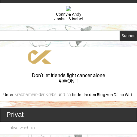
Conny & Andy
Joshua & Isabel
Suchen
Don't let friends fight cancer alone
#IWON'T
Krabbamein-der Krebs und ich
Unter
findet Ihr den Blog von Diana Witt.
Privat
Linkverzeichnis