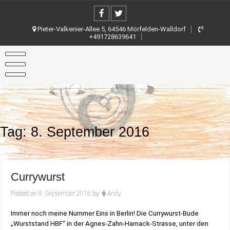
Skip
to
content
Pieter-Valkenier-Allee 5, 64546 Mörfelden-Walldorf
+491728639641
Tag:
8. September 2016
Currywurst
Posted on
8. September 2016
by
Andy
Immer noch meine Nummer Eins in Berlin! Die Currywurst-Bude
„Wurststand HBF“ in der Agnes-Zahn-Harnack-Strasse, unter den