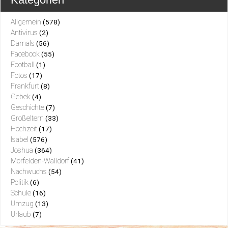
Allgemein
(578)
Antivirus
(2)
Damals
(56)
Facebook
(55)
Football
(1)
Fotos
(17)
Frankfurt
(8)
Gebek
(4)
Geschichte
(7)
Großeltern
(33)
Hochzeit
(17)
Isabel
(576)
Joshua
(364)
Mörfelden-Walldorf
(41)
Nachwuchs
(54)
Politik
(6)
Schule
(16)
Umzug
(13)
Urlaub
(7)