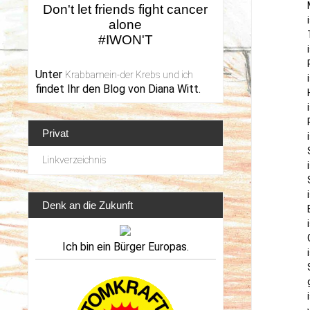
Don't let friends fight cancer
alone
#IWON'T
Unter
Krabbamein-der Krebs und ich
findet Ihr den Blog von Diana Witt.
Privat
Linkverzeichnis
Denk an die Zukunft
Ich bin ein Bürger Europas.