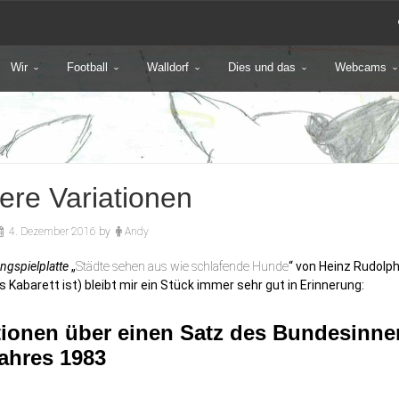
Wir
Football
Walldorf
Dies und das
Webcams
ere Variationen
4. Dezember 2016
by
Andy
ngspielplatte
„
Städte sehen aus wie schlafende Hunde
“ von Heinz Rudolp
s Kabarett ist) bleibt mir ein Stück immer sehr gut in Erinnerung:
tionen über einen Satz des Bundesinne
ahres 1983