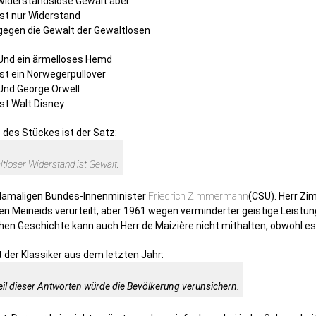
widerstandslose Gewalt aber
Ist nur Widerstand
gegen die Gewalt der Gewaltlosen
Und ein ärmelloses Hemd
ist ein Norwegerpullover
Und George Orwell
ist Walt Disney
 des Stückes ist der Satz:
tloser Widerstand ist Gewalt
.
damaligen Bundes-Innenminister
Friedrich Zimmermann
(CSU). Herr Z
n Meineids verurteilt, aber 1961 wegen verminderter geistige Leistung
chen Geschichte kann auch Herr de Maizière nicht mithalten, obwohl es 
t der Klassiker aus dem letzten Jahr:
eil dieser Antworten würde die Bevölkerung verunsichern.