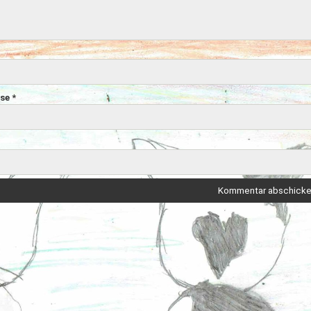
sse
*