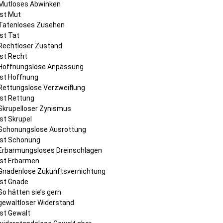
Mutloses Abwinken
ist Mut
Tatenloses Zusehen
ist Tat
Rechtloser Zustand
ist Recht
Hoffnungslose Anpassung
ist Hoffnung
Rettungslose Verzweiflung
ist Rettung
Skrupelloser Zynismus
ist Skrupel
Schonungslose Ausrottung
ist Schonung
Erbarmungsloses Dreinschlagen
ist Erbarmen
Gnadenlose Zukunftsvernichtung
ist Gnade
So hätten sie’s gern
gewaltloser Widerstand
ist Gewalt