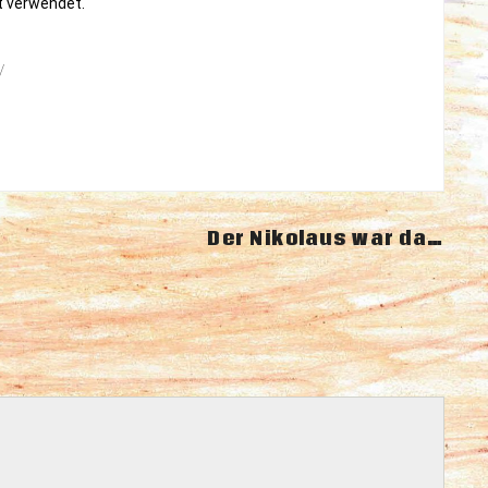
it verwendet.
/
Der Nikolaus war da…