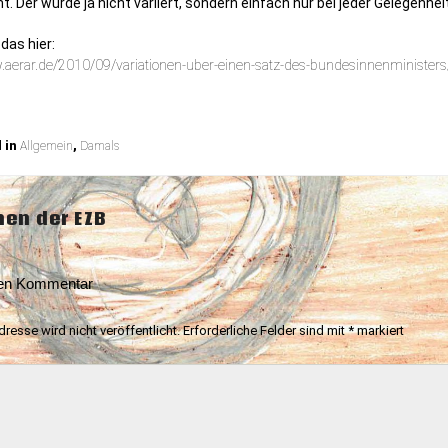
t. Der wurde ja nicht variiert, sondern einfach nur bei jeder Gelegenhe
das hier:
.aerar.de/2010/09/variationen-uber-einen-satz-des-bundesinnenministers
 in
Allgemein
,
Damals
snavigation
nen der EZB
nen Kommentar
resse wird nicht veröffentlicht.
Erforderliche Felder sind mit
*
markiert