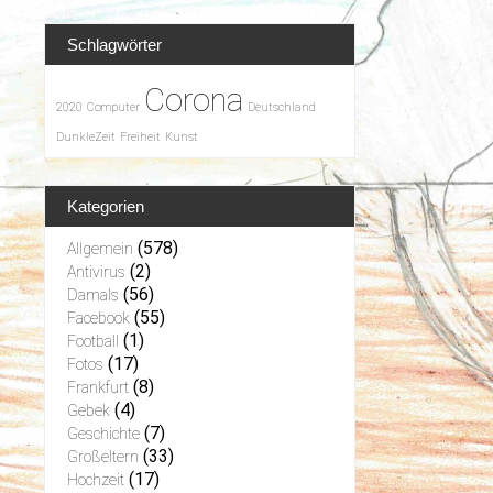
Schlagwörter
Corona
2020
Computer
Deutschland
DunkleZeit
Freiheit
Kunst
Kategorien
(578)
Allgemein
(2)
Antivirus
(56)
Damals
(55)
Facebook
(1)
Football
(17)
Fotos
(8)
Frankfurt
(4)
Gebek
(7)
Geschichte
(33)
Großeltern
(17)
Hochzeit