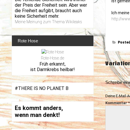
ist gemein
der Preis der Freiheit sein. Aber wer
die Freiheit aufgibt, braucht auch
Ich meine 
keine Sicherheit mehr.
http://www
Meine Meinung zum Thema Wikileaks
Rote Hose
Posted
Rote-Hose.de
Beitrag
Variatio
Früh erkannt,
ist Darmkrebs heilbar!
Schreibe ei
#THERE IS NO PLANET B
Deine E-Mail-Ad
Kommentar
*
Es kommt anders,
wenn man denkt!