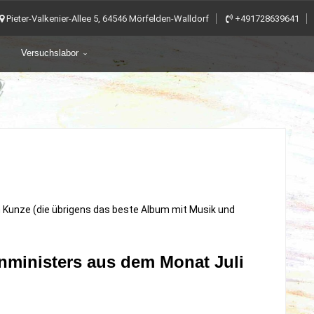
Pieter-Valkenier-Allee 5, 64546 Mörfelden-Walldorf
+491728639641
Versuchslabor
h Kunze (die übrigens das beste Album mit Musik und
nministers aus dem Monat Juli