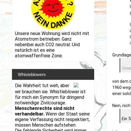
Unsere neue Wohnung wird nicht mit
Atomstrom betrieben. Ganz
nebenbei auch CO2 neutral. Und
natürlich ist es eine
Grundlage
atomwaffenfreie Zone.
Gewal
Whisteblowers
von dem 
Die Wahrheit tut weh, aber
1960 wege
wir brauchen sie. Whistleblower ist
einer sol
für mich ein Synonym für dringend
notwendige Zivilcourage.
Nein, nich
Menschenrechte sind nicht
verhandelbar.
Wenn der Staat seine
Ein T
eigene Verfassung nicht respektiert,
müssen Menschen aufstehen:
Die fehlende Sicherheit wird immer