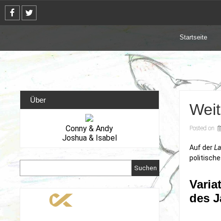
Skip
to
content
Startseite
Über
Weit
Conny & Andy
Posted on
Joshua & Isabel
Auf der
La
politische
Suchen
Varia
des J