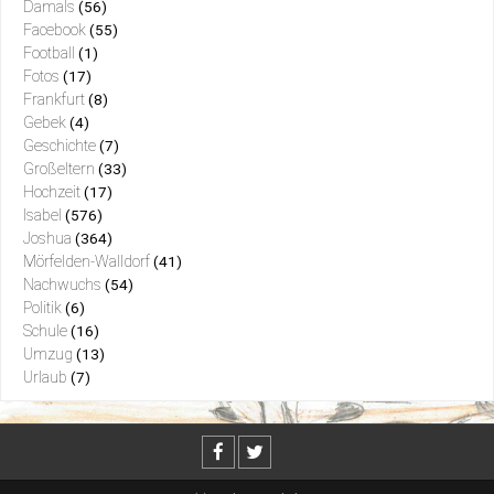
Damals
(56)
Facebook
(55)
Football
(1)
Fotos
(17)
Frankfurt
(8)
Gebek
(4)
Geschichte
(7)
Großeltern
(33)
Hochzeit
(17)
Isabel
(576)
Joshua
(364)
Mörfelden-Walldorf
(41)
Nachwuchs
(54)
Politik
(6)
Schule
(16)
Umzug
(13)
Urlaub
(7)