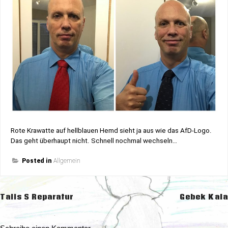
Rote Krawatte auf hellblauen Hemd sieht ja aus wie das AfD-Logo.
Das geht überhaupt nicht. Schnell nochmal wechseln…
Posted in
Allgemein
Beitragsnavigation
Talis S Reparatur
Gebek Kala