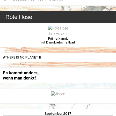
Meine Meinung zum Thema Wikileaks
Rote Hose
Rote-Hose.de
Früh erkannt,
ist Darmkrebs heilbar!
#THERE IS NO PLANET B
Es kommt anders,
wenn man denkt!
September 2017