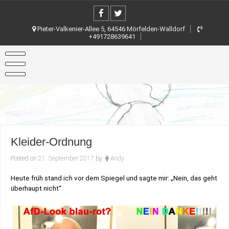
Skip
to
content
Pieter-Valkenier-Allee 5, 64546 Mörfelden-Walldorf
+491728639641
Kleider-Ordnung
Posted on
21. September 2017
by
Andy
Heute früh stand ich vor dem Spiegel und sagte mir: „Nein, das geht
überhaupt nicht“