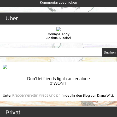
Über
Conny & Andy
Joshua & Isabel
Suchen
Don't let friends fight cancer alone
#IWON'T
Krabbamein-der Krebs und ich
Unter
findet Ihr den Blog von Diana Witt.
Privat