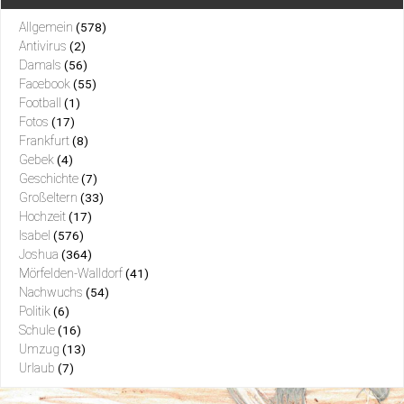
Allgemein
(578)
Antivirus
(2)
Damals
(56)
Facebook
(55)
Football
(1)
Fotos
(17)
Frankfurt
(8)
Gebek
(4)
Geschichte
(7)
Großeltern
(33)
Hochzeit
(17)
Isabel
(576)
Joshua
(364)
Mörfelden-Walldorf
(41)
Nachwuchs
(54)
Politik
(6)
Schule
(16)
Umzug
(13)
Urlaub
(7)