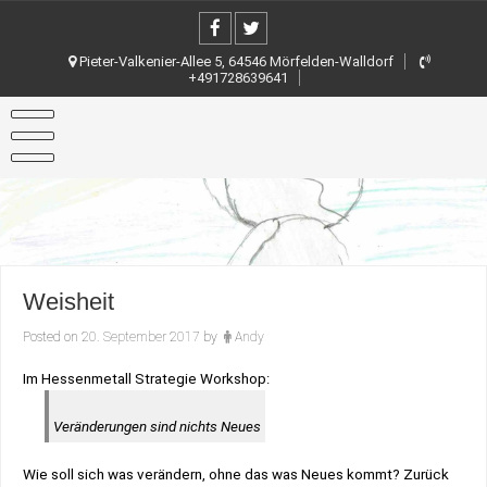
Skip
to
content
Pieter-Valkenier-Allee 5, 64546 Mörfelden-Walldorf
+491728639641
Weisheit
Posted on
20. September 2017
by
Andy
Im Hessenmetall Strategie Workshop:
Veränderungen sind nichts Neues
Wie soll sich was verändern, ohne das was Neues kommt? Zurück