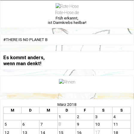
Rote-Hose.de
Früh erkannt,
ist Darmkrebs heilbar!
#THERE IS NO PLANET B
Es kommt anders,
wenn man denkt!
März 2018
M
D
M
D
F
S
S
1
2
3
4
8
5
6
7
9
10
11
17
12
13
14
15
16
18