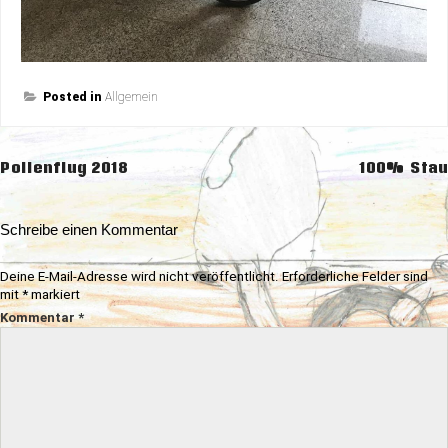
Posted in
Allgemein
Beitragsnavigation
Pollenflug 2018
100% Stau
Schreibe einen Kommentar
Deine E-Mail-Adresse wird nicht veröffentlicht.
Erforderliche Felder sind
mit
*
markiert
Kommentar
*