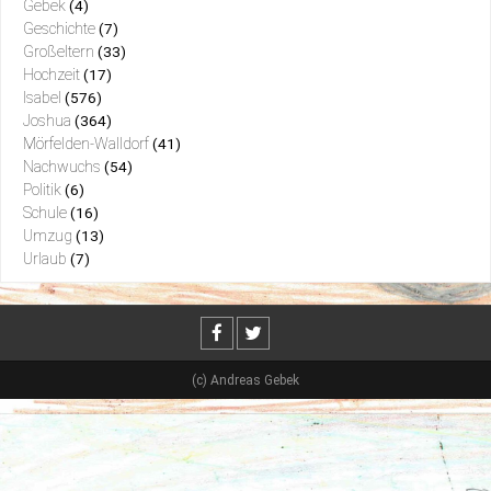
Gebek
(4)
Geschichte
(7)
Großeltern
(33)
Hochzeit
(17)
Isabel
(576)
Joshua
(364)
Mörfelden-Walldorf
(41)
Nachwuchs
(54)
Politik
(6)
Schule
(16)
Umzug
(13)
Urlaub
(7)
(c) Andreas Gebek