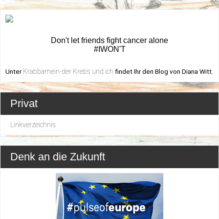
Don't let friends fight cancer alone
#IWON'T
Krabbamein-der Krebs und ich
Unter
findet Ihr den Blog von Diana Witt.
Privat
Linkverzeichnis
Denk an die Zukunft