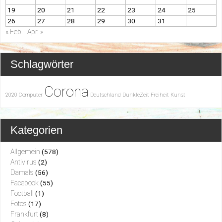
19
20
21
22
23
24
25
26
27
28
29
30
31
« Feb.
Apr. »
Schlagwörter
Corona
2020
Computer
Deutschland
DunkleZeit
Freiheit
Kunst
Kategorien
Allgemein
(578)
Antivirus
(2)
Damals
(56)
Facebook
(55)
Football
(1)
Fotos
(17)
Frankfurt
(8)