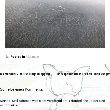
Posted in
Allgemein
Beitragsnavigation
Nirvana – MTV unplugged
Ich gedenke Ester Rotkopf
Schreibe einen Kommentar
Deine E-Mail-Adresse wird nicht veröffentlicht.
Erforderliche Felder sind
mit
*
markiert