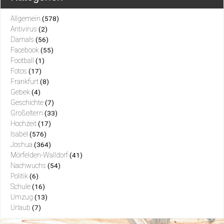
Allgemein
(578)
Antivirus
(2)
Damals
(56)
Facebook
(55)
Football
(1)
Fotos
(17)
Frankfurt
(8)
Gebek
(4)
Geschichte
(7)
Großeltern
(33)
Hochzeit
(17)
Isabel
(576)
Joshua
(364)
Mörfelden-Walldorf
(41)
Nachwuchs
(54)
Politik
(6)
Schule
(16)
Umzug
(13)
Urlaub
(7)