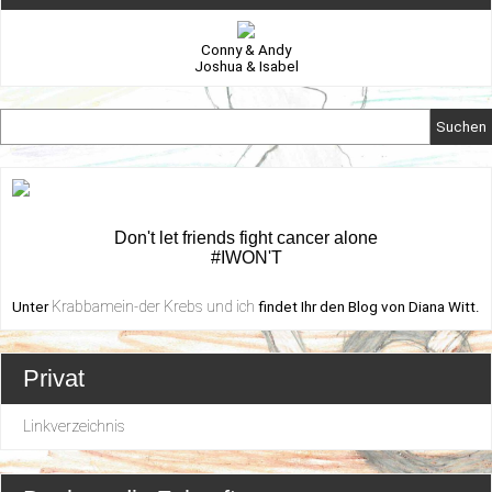
Conny & Andy
Joshua & Isabel
Suchen
Don't let friends fight cancer alone
#IWON'T
Krabbamein-der Krebs und ich
Unter
findet Ihr den Blog von Diana Witt.
Privat
Linkverzeichnis