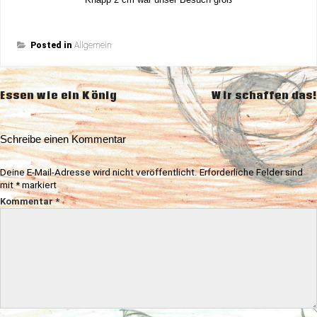
Posted in
Allgemein
Beitragsnavigation
Essen wie ein König
Wir schaffen das!
Schreibe einen Kommentar
Deine E-Mail-Adresse wird nicht veröffentlicht.
Erforderliche Felder sind
mit
*
markiert
Kommentar
*