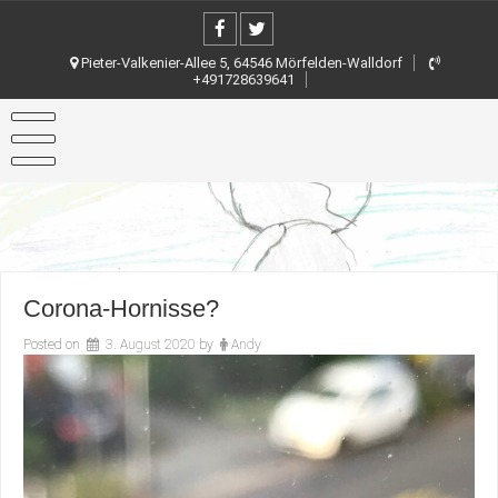
Skip
to
content
Pieter-Valkenier-Allee 5, 64546 Mörfelden-Walldorf
+491728639641
Corona-Hornisse?
Posted on
3. August 2020
by
Andy