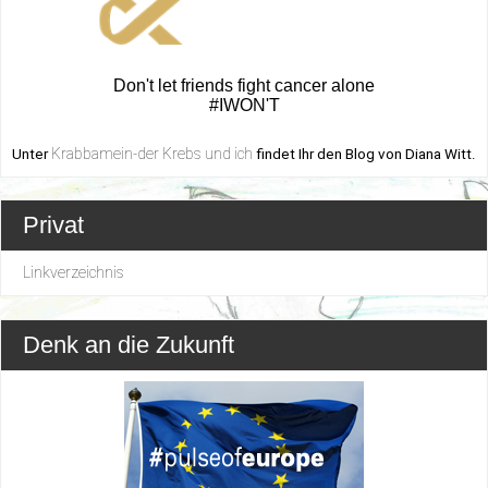
Don't let friends fight cancer alone
#IWON'T
Krabbamein-der Krebs und ich
Unter
findet Ihr den Blog von Diana Witt.
Privat
Linkverzeichnis
Denk an die Zukunft