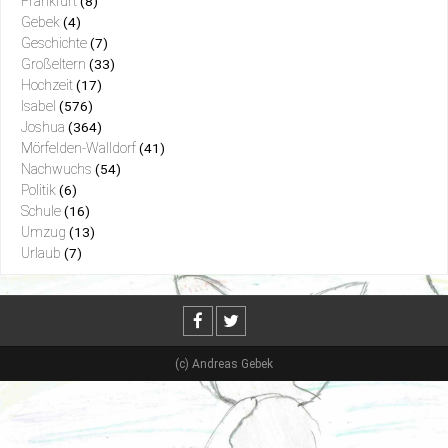
Frankfurt
(8)
Gebek
(4)
Geschichte
(7)
Großeltern
(33)
Hochzeit
(17)
Isabel
(576)
Joshua
(364)
Mörfelden-Walldorf
(41)
Nachwuchs
(54)
Politik
(6)
Schule
(16)
Umzug
(13)
Urlaub
(7)
(c) Andreas Gebek