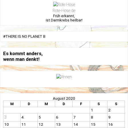
Rote-Hose.de
Früh erkannt,
ist Darmkrebs heilbar!
#THERE IS NO PLANET B
Es kommt anders,
wenn man denkt!
August 2020
M
D
M
D
F
S
S
1
2
3
4
5
6
7
8
9
10
11
12
13
14
15
16