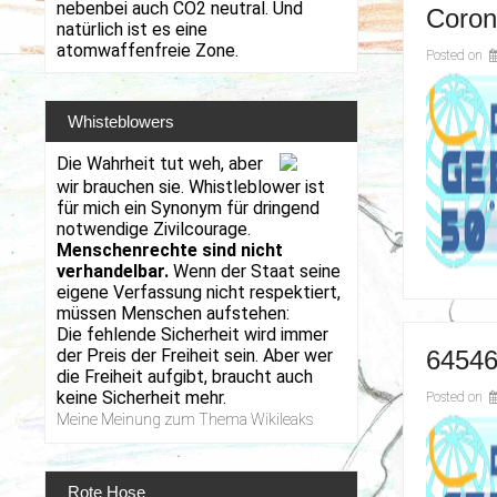
nebenbei auch CO2 neutral. Und
Coron
natürlich ist es eine
atomwaffenfreie Zone.
Posted on
Whisteblowers
Die Wahrheit tut weh, aber
wir brauchen sie. Whistleblower ist
für mich ein Synonym für dringend
notwendige Zivilcourage.
Menschenrechte sind nicht
verhandelbar.
Wenn der Staat seine
eigene Verfassung nicht respektiert,
müssen Menschen aufstehen:
Die fehlende Sicherheit wird immer
der Preis der Freiheit sein. Aber wer
6454
die Freiheit aufgibt, braucht auch
keine Sicherheit mehr.
Posted on
Meine Meinung zum Thema Wikileaks
Rote Hose