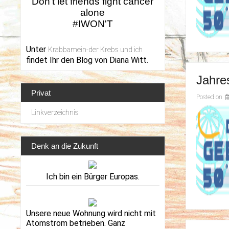
Don't let friends fight cancer
alone
#IWON'T
Unter
Krabbamein-der Krebs und ich
findet Ihr den Blog von Diana Witt.
Jahre
Privat
Posted on
Linkverzeichnis
Denk an die Zukunft
Ich bin ein Bürger Europas.
Unsere neue Wohnung wird nicht mit
Atomstrom betrieben. Ganz