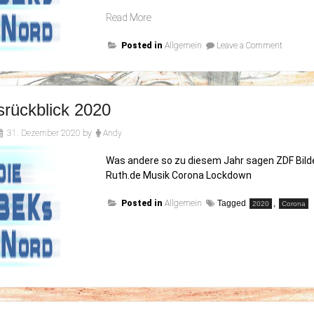
„Happy
Read More
New
on
Posted in
Year“
Allgemein
Leave a Comment
Happy
New
Year
srückblick 2020
31. Dezember 2020
by
Andy
Was andere so zu diesem Jahr sagen ZDF Bild
Ruth.de Musik Corona Lockdown
Posted in
Allgemein
Tagged
,
2020
Corona