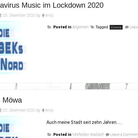
avirus Music im Lockdown 2020
25. Dezember 2020
by
Andy
Posted in
Allgemein
Tagged
Leav
Corona
6 Möwa
25. Dezember 2020
by
Andy
Auch meine Stadt seit zehn Jahren……
Posted in
Mörfelden-Walldorf
Leave a Commen