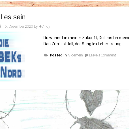
l es sein
16. Dezember 2020
by
Andy
Du wohnst in meiner Zukunft, Du lebst in mein
Das Zitat ist toll, der Songtext eher traurig
on
Posted in
Allgemein
Leave a Comment
So
soll
es
sein