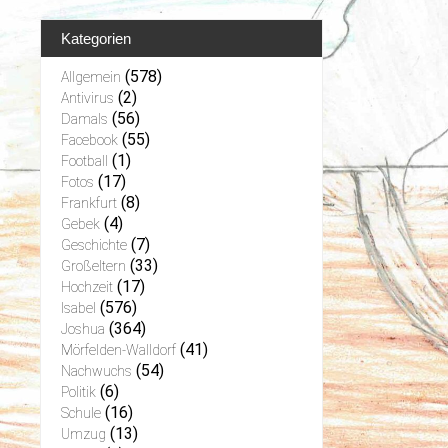
Kategorien
(578)
Allgemein
(2)
Antivirus
(56)
Damals
(55)
Facebook
(1)
Football
(17)
Fotos
(8)
Frankfurt
(4)
Gebek
(7)
Geschichte
(33)
Großeltern
(17)
Hochzeit
(576)
Isabel
(364)
Joshua
(41)
Mörfelden-Walldorf
(54)
Nachwuchs
(6)
Politik
(16)
Schule
(13)
Umzug