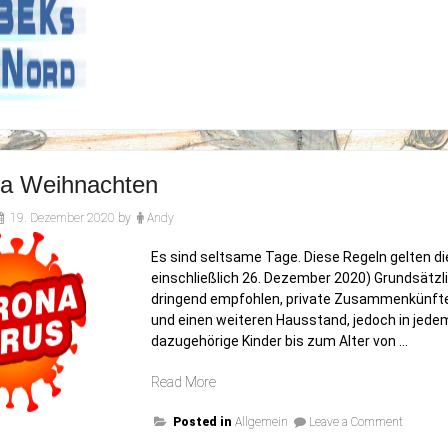
a Weihnachten
19. Dezember 2020
by
Andy
Es sind seltsame Tage. Diese Regeln gelten d
einschließlich 26. Dezember 2020) Grundsätzlic
dringend empfohlen, private Zusammenkünfte
und einen weiteren Hausstand, jedoch in jede
dazugehörige Kinder bis zum Alter von …
„Corona
Read More
Weihnachten“
on
Posted in
Allgemein
Leave a Comment
Corona
Weihnac