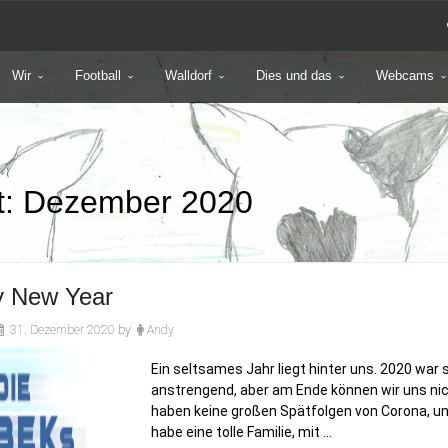
Wir
Football
Walldorf
Dies und das
Webcams
t:
Dezember 2020
 New Year
31. Dezember 2020
by
Andy
Ein seltsames Jahr liegt hinter uns. 2020 war s
anstrengend, aber am Ende können wir uns nich
haben keine großen Spätfolgen von Corona, uns
habe eine tolle Familie, mit …