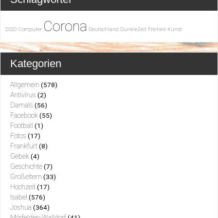
Corona
2020
Computer
Deutschland
DunkleZeit
Freiheit
Kunst
Kategorien
Allgemein
(578)
Antivirus
(2)
Damals
(56)
Facebook
(55)
Football
(1)
Fotos
(17)
Frankfurt
(8)
Gebek
(4)
Geschichte
(7)
Großeltern
(33)
Hochzeit
(17)
Isabel
(576)
Joshua
(364)
Mörfelden-Walldorf
(41)