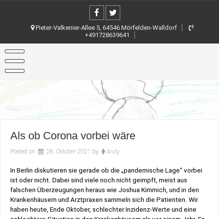
Skip
to
content
Pieter-Valkenier-Allee 5, 64546 Mörfelden-Walldorf
+491728639641
Als ob Corona vorbei wäre
Posted on
28. Oktober 2021
by
Andy
In Berlin diskutieren sie gerade ob die „pandemische Lage“ vorbei
ist oder nicht. Dabei sind viele noch nicht geimpft, meist aus
falschen Überzeugungen heraus wie Joshua Kimmich, und in den
Krankenhäusern und Arztpraxen sammeln sich die Patienten. Wir
haben heute, Ende Oktober, schlechter Inzidenz-Werte und eine