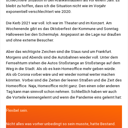
schlechtere Situation in den Krankenhäusern als vor einem Jahr. Es
bleibt zu hoffen, dass ich die Situation nicht wie im Vorjahr
exponentiell verschlechtert wie 2020.
Die Kerb 2021 war voll. Ich war im Theater und im Konzert. Am
Wochenende gibt es das Oktoberfest der Kommune und Sonntag
Halloween bei den Schermulys. Angepasst an die Lage nur draußen
und ohne externe Besucher.
Aber das wichtigste Zeichen sind die Staus rund um Frankfurt.
Morgens und Abends sind die Autobahnen wieder voll. Unter dem
Fernsehturm stehen die Autos Stoßstange an Stoßstange auf dem
Weg in die Stadt. Als ob es kein Homeoffice mehr geben würde.
Als ob Corona vorbei wäre und wir wieder normal weiter machen
könnten. Vorbei sind die Zeiten der leeren Straßen und die Zeit des
Homeoffice. Naja, Homeoffice nicht ganz. Den einen oder anderen
Tag kann man sinnvoll schon nehmen. Schließlich haben wir auch
die Vorteile kennengelernt und wenn die Pandemie eins gelernt hat:
Flexibel sein.
Nicht alles was vorher unbedingt so sein musste, hatte Bestand.