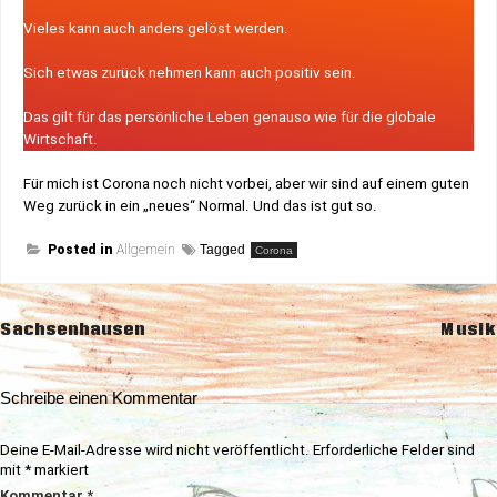
Vieles kann auch anders gelöst werden.
Sich etwas zurück nehmen kann auch positiv sein.
Das gilt für das persönliche Leben genauso wie für die globale
Wirtschaft.
Für mich ist Corona noch nicht vorbei, aber wir sind auf einem guten
Weg zurück in ein „neues“ Normal. Und das ist gut so.
Posted in
Allgemein
Tagged
Corona
Beitragsnavigation
Sachsenhausen
Musik
Schreibe einen Kommentar
Deine E-Mail-Adresse wird nicht veröffentlicht.
Erforderliche Felder sind
mit
*
markiert
Kommentar
*