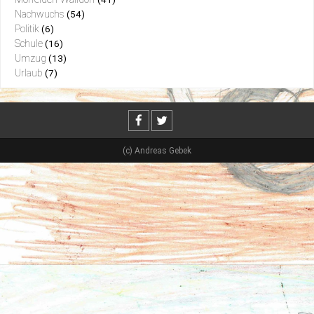
Nachwuchs
(54)
Politik
(6)
Schule
(16)
Umzug
(13)
Urlaub
(7)
(c) Andreas Gebek