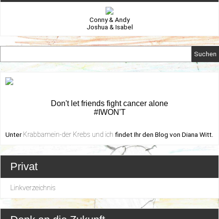
Conny & Andy
Joshua & Isabel
Suchen
Don't let friends fight cancer alone
#IWON'T
Krabbamein-der Krebs und ich
Unter
findet Ihr den Blog von Diana Witt.
Privat
Linkverzeichnis