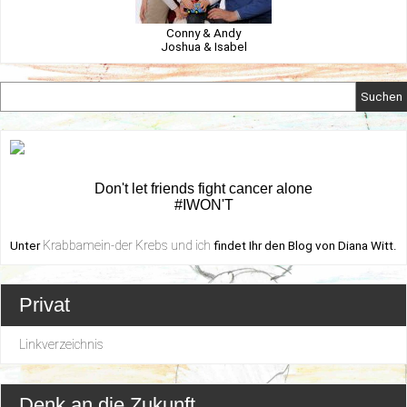
Conny & Andy
Joshua & Isabel
Suchen
Don't let friends fight cancer alone
#IWON'T
Krabbamein-der Krebs und ich
Unter
findet Ihr den Blog von Diana Witt.
Privat
Linkverzeichnis
Denk an die Zukunft