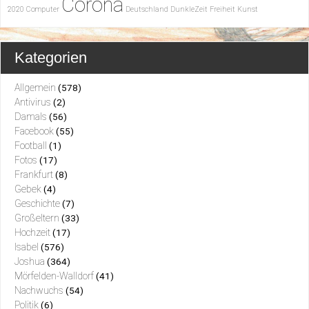
Corona
2020
Computer
Deutschland
DunkleZeit
Freiheit
Kunst
Kategorien
Allgemein
(578)
Antivirus
(2)
Damals
(56)
Facebook
(55)
Football
(1)
Fotos
(17)
Frankfurt
(8)
Gebek
(4)
Geschichte
(7)
Großeltern
(33)
Hochzeit
(17)
Isabel
(576)
Joshua
(364)
Mörfelden-Walldorf
(41)
Nachwuchs
(54)
Politik
(6)