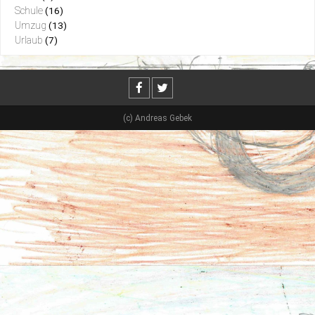
Schule
(16)
Umzug
(13)
Urlaub
(7)
(c) Andreas Gebek