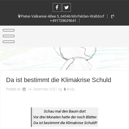
Skip
to
content
Pieter-Valkenier-Allee 5, 64546 Mörfelden-Walldorf
+491728639641
Da ist bestimmt die Klimakrise Schuld
Posted on
14. Dezember 2021
by
Andy
Schau mal den Baum dort.
Vor drei Monaten hatte der noch Blätter.
Da ist bestimmt die Klimakrise Schuld!!