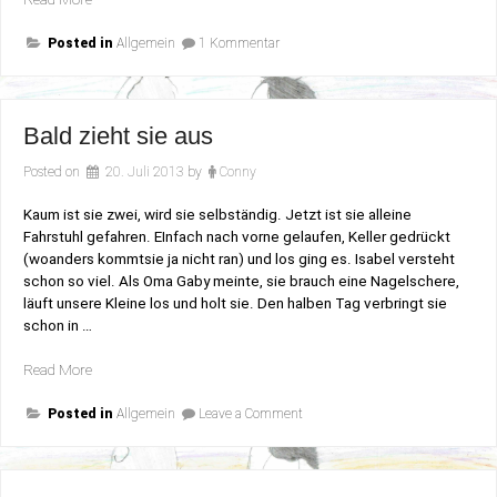
zu
Posted in
Allgemein
1 Kommentar
Schlüsselkind
Bald zieht sie aus
Posted on
20. Juli 2013
by
Conny
Kaum ist sie zwei, wird sie selbständig. Jetzt ist sie alleine
Fahrstuhl gefahren. EInfach nach vorne gelaufen, Keller gedrückt
(woanders kommtsie ja nicht ran) und los ging es. Isabel versteht
schon so viel. Als Oma Gaby meinte, sie brauch eine Nagelschere,
läuft unsere Kleine los und holt sie. Den halben Tag verbringt sie
schon in …
„Bald
Read More
zieht
on
sie
Posted in
Allgemein
Leave a Comment
Bald
aus“
zieht
sie
aus