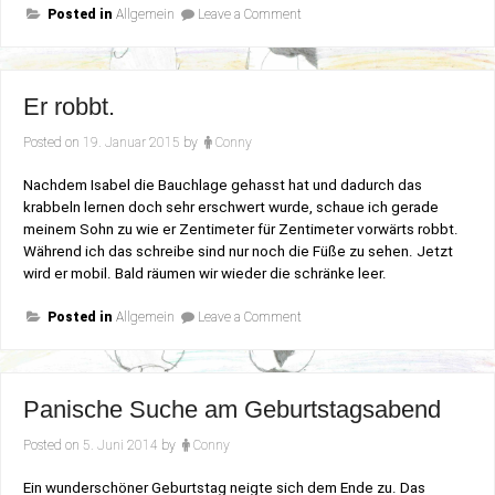
on
wenn
Posted in
Allgemein
Leave a Comment
Besser
sie
als
friert“
wenn
sie
friert
Er robbt.
Posted on
19. Januar 2015
by
Conny
Nachdem Isabel die Bauchlage gehasst hat und dadurch das
krabbeln lernen doch sehr erschwert wurde, schaue ich gerade
meinem Sohn zu wie er Zentimeter für Zentimeter vorwärts robbt.
Während ich das schreibe sind nur noch die Füße zu sehen. Jetzt
wird er mobil. Bald räumen wir wieder die schränke leer.
on
Posted in
Allgemein
Leave a Comment
Er
robbt.
Panische Suche am Geburtstagsabend
Posted on
5. Juni 2014
by
Conny
Ein wunderschöner Geburtstag neigte sich dem Ende zu. Das