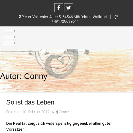
Skip
to
content
Pieter-Valkenier-Allee 5, 64546 Mörfelden-Walldorf
+491728639641
Autor:
Conny
So ist das Leben
Posted on
10. Februar 2017
by
Conny
Die Realität zeigt sich widerspenstig gegenüber allen guten
Vorsätzen.