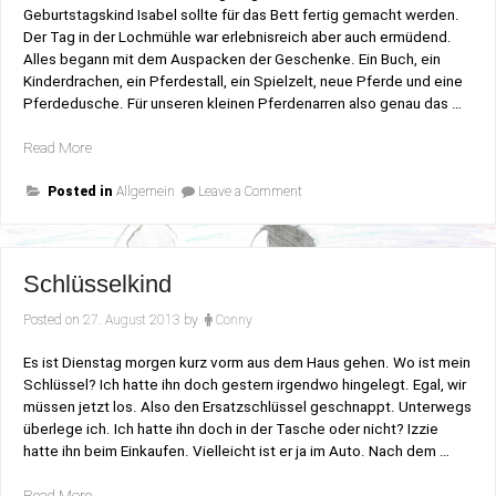
Geburtstagskind Isabel sollte für das Bett fertig gemacht werden.
Der Tag in der Lochmühle war erlebnisreich aber auch ermüdend.
Alles begann mit dem Auspacken der Geschenke. Ein Buch, ein
Kinderdrachen, ein Pferdestall, ein Spielzelt, neue Pferde und eine
Pferdedusche. Für unseren kleinen Pferdenarren also genau das …
„Panische
Read More
Suche
on
am
Posted in
Allgemein
Leave a Comment
Panische
Geburtstagsabend“
Suche
am
Geburtstagsabend
Schlüsselkind
Posted on
27. August 2013
by
Conny
Es ist Dienstag morgen kurz vorm aus dem Haus gehen. Wo ist mein
Schlüssel? Ich hatte ihn doch gestern irgendwo hingelegt. Egal, wir
müssen jetzt los. Also den Ersatzschlüssel geschnappt. Unterwegs
überlege ich. Ich hatte ihn doch in der Tasche oder nicht? Izzie
hatte ihn beim Einkaufen. Vielleicht ist er ja im Auto. Nach dem …
„Schlüsselkind“
Read More