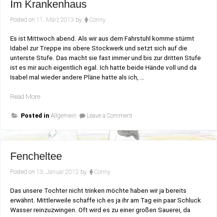
Im Krankenhaus
Posted on
11. März 2013
by
Conny
Es ist Mittwoch abend. Als wir aus dem Fahrstuhl komme stürmt
Idabel zur Treppe ins obere Stockwerk und setzt sich auf die
unterste Stufe. Das macht sie fast immer und bis zur dritten Stufe
ist es mir auch eigentlich egal. Ich hatte beide Hände voll und da
Isabel mal wieder andere Pläne hatte als ich, …
„Im
Read More
Krankenhaus“
on
Posted in
Allgemein
Leave a Comment
Im
Krankenhaus
Fencheltee
Posted on
13. Januar 2012
by
Conny
Das unsere Tochter nicht trinken möchte haben wir ja bereits
erwähnt. Mittlerweile schaffe ich es ja ihr am Tag ein paar Schluck
Wasser reinzuzwingen. Oft wird es zu einer großen Sauerei, da