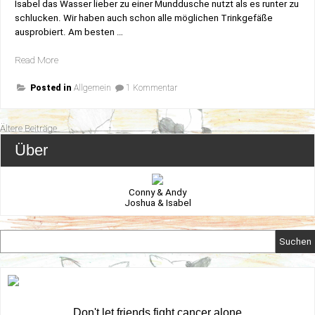
Isabel das Wasser lieber zu einer Munddusche nutzt als es runter zu
schlucken. Wir haben auch schon alle möglichen Trinkgefäße
ausprobiert. Am besten …
„Fencheltee“
Read More
zu
Posted in
Allgemein
1 Kommentar
Fencheltee
Beitragsnavigation
Ältere Beiträge
Über
Conny & Andy
Joshua & Isabel
Suchen
Don't let friends fight cancer alone