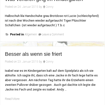
Posted on
24. Januar 2015
by
Conny
Halbschuh lila Handschuhe grau Brotdose rot Lucie (schleichpferd)
ist nach drei Wochen wieder aufgetaucht Tiger Plüschtier
Schäfchen (ist wieder aufgetaucht ) T.b.c
on
Posted in
Allgemein
Leave a Comment
Was
verloren
ging
im
Kindergarten
Besser als wenn sie friert
Posted on
23. Januar 2015
by
Conny
Isabel war es im Kindergarten kalt auf dem Spielplatz als ich sie
abholte. Ich sagte iht, dass ich eine Jacke in ihr fach lege hatte es
aber vergessen. Am nächsten Tag hatte ihr die Erzieherin einen
zweiten Pullover drüber gezogen . Auch gut dachte ich legte die
Jacke ins Fach und zeigte es isabel. Andy …
„Besser
Read More
als