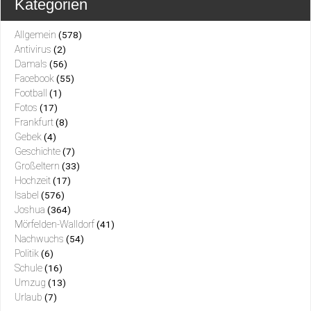
Kategorien
Allgemein
(578)
Antivirus
(2)
Damals
(56)
Facebook
(55)
Football
(1)
Fotos
(17)
Frankfurt
(8)
Gebek
(4)
Geschichte
(7)
Großeltern
(33)
Hochzeit
(17)
Isabel
(576)
Joshua
(364)
Mörfelden-Walldorf
(41)
Nachwuchs
(54)
Politik
(6)
Schule
(16)
Umzug
(13)
Urlaub
(7)