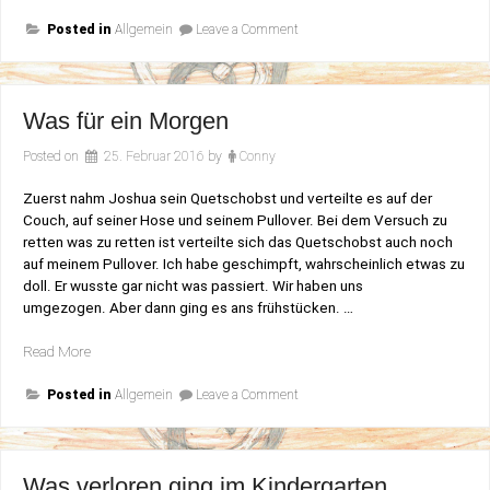
on
Posted in
Allgemein
Leave a Comment
So
ist
das
Leben
Was für ein Morgen
Posted on
25. Februar 2016
by
Conny
Zuerst nahm Joshua sein Quetschobst und verteilte es auf der
Couch, auf seiner Hose und seinem Pullover. Bei dem Versuch zu
retten was zu retten ist verteilte sich das Quetschobst auch noch
auf meinem Pullover. Ich habe geschimpft, wahrscheinlich etwas zu
doll. Er wusste gar nicht was passiert. Wir haben uns
umgezogen. Aber dann ging es ans frühstücken. …
„Was
Read More
für
on
ein
Posted in
Allgemein
Leave a Comment
Was
Morgen“
für
ein
Morgen
Was verloren ging im Kindergarten