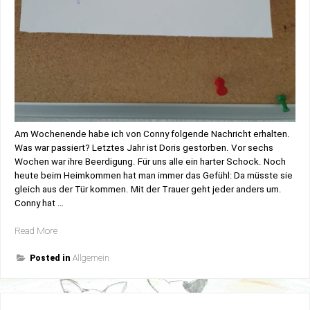
Am Wochenende habe ich von Conny folgende Nachricht erhalten.
Was war passiert? Letztes Jahr ist Doris gestorben. Vor sechs
Wochen war ihre Beerdigung. Für uns alle ein harter Schock. Noch
heute beim Heimkommen hat man immer das Gefühl: Da müsste sie
gleich aus der Tür kommen. Mit der Trauer geht jeder anders um.
Conny hat …
„Unfassbar;
Read More
was
für
Posted in
Allgemein
ein
Mensch
muss