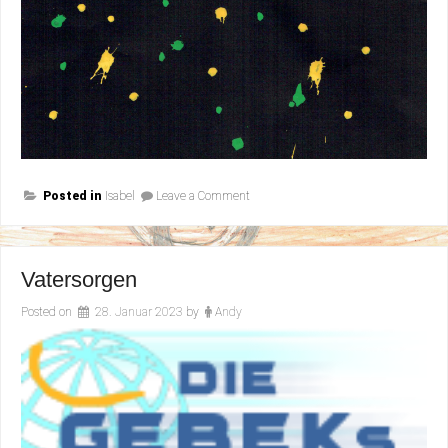
on
Posted in
Isabel
Leave a Comment
Black
Love
Vatersorgen
Posted on
28. Januar 2023
by
Andy