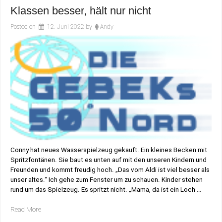
Klassen besser, hält nur nicht
Posted on
12. Juni 2022
by
Andy
Conny hat neues Wasserspielzeug gekauft. Ein kleines Becken mit
Spritzfontänen. Sie baut es unten auf mit den unseren Kindern und
Freunden und kommt freudig hoch. „Das vom Aldi ist viel besser als
unser altes.“ Ich gehe zum Fenster um zu schauen. Kinder stehen
rund um das Spielzeug. Es spritzt nicht. „Mama, da ist ein Loch …
„Klassen
Read More
besser,