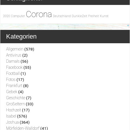
Corona
2020
Computer
Deutschland
DunkleZeit
Freiheit
Kunst
Kategorien
Allgemein
(578)
Antivirus
(2)
Damals
(56)
Facebook
(55)
Football
(1)
Fotos
(17)
Frankfurt
(8)
Gebek
(4)
Geschichte
(7)
Großeltern
(33)
Hochzeit
(17)
Isabel
(576)
Joshua
(364)
Mörfelden-Walldorf
(41)