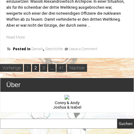
einzusetzen: Wassili Alexandrowitsch Archipow. In einer Situation,
als für ihn scheinbar der dritte Weltkrieg ausgebrochen war,
weigerte sich einer der drei notwendigen Offiziere die nuklearen
Waffen ab zu feuern. Damit verhinderte er den dritten Weltkrieg.
Aber er war nicht der Einzige, der durch seine …
„Er
Read More
rettete
on
die
Posted in
Damals
,
Geschichte
Leave a Comment
Er
Welt“
rettete
die
Welt
Seitennummerierung
Vorherige
1
2
3
…
41
Nächste
der
Beiträge
Über
Conny & Andy
Joshua & Isabel
Suchen