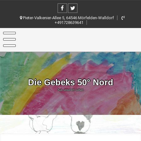
Skip
to
content
Pieter-Valkenier-Allee 5, 64546 Mörfelden-Walldorf
+491728639641
Die Gebeks 50° Nord
Aus unserem Leben