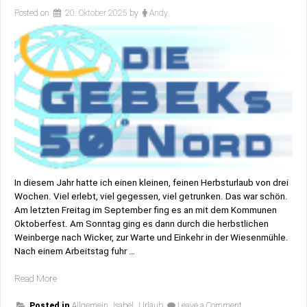
Posted on
20. Oktober 2025
by
Andy
In diesem Jahr hatte ich einen kleinen, feinen Herbsturlaub von drei
Wochen. Viel erlebt, viel gegessen, viel getrunken. Das war schön.
Am letzten Freitag im September fing es an mit dem Kommunen
Oktoberfest. Am Sonntag ging es dann durch die herbstlichen
Weinberge nach Wicker, zur Warte und Einkehr in der Wiesenmühle.
Nach einem Arbeitstag fuhr …
„Mein
Read More
kleiner
on
Herbsturlaub“
Posted in
Allgemein
,
Isabel
,
Urlaub
Leave a Comment