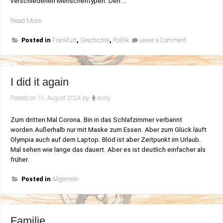
verschiedenen Menschentypen. Den …
„Nach
Read More
Mitternacht“
on
Posted in
Frankfurt
,
Geschichte
,
Politik
Leave a Comment
Nach
Mitternacht
I did it again
Posted on
10. August 2024
by
Andy
Zum dritten Mal Corona. Bin in das Schlafzimmer verbannt
worden.Außerhalb nur mit Maske zum Essen. Aber zum Glück läuft
Olympia auch auf dem Laptop. Blöd ist aber Zeitpunkt im Urlaub.
Mal sehen wie lange das dauert. Aber es ist deutlich einfacher als
früher.
Posted in
Allgemein
Familie