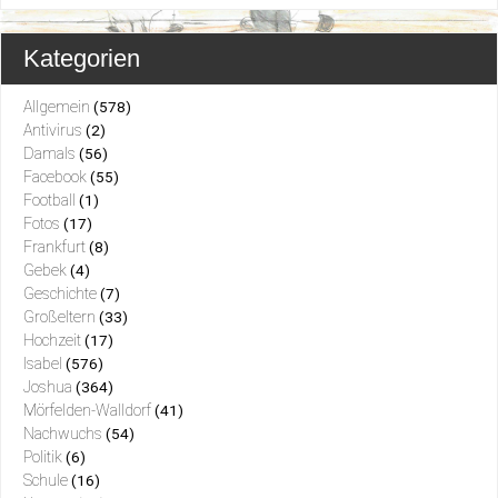
Kategorien
Allgemein
(578)
Antivirus
(2)
Damals
(56)
Facebook
(55)
Football
(1)
Fotos
(17)
Frankfurt
(8)
Gebek
(4)
Geschichte
(7)
Großeltern
(33)
Hochzeit
(17)
Isabel
(576)
Joshua
(364)
Mörfelden-Walldorf
(41)
Nachwuchs
(54)
Politik
(6)
Schule
(16)