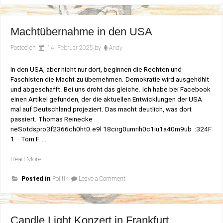
Beschreibung
Machtübernahme in den USA
Posted on
14. Februar 2025
by
Andy
In den USA, aber nicht nur dort, beginnen die Rechten und
Faschisten die Macht zu übernehmen. Demokratie wird ausgehöhlt
und abgeschafft. Bei uns droht das gleiche. Ich habe bei Facebook
einen Artikel gefunden, der die aktuellen Entwicklungen der USA
mal auf Deutschland projeziert. Das macht deutlich, was dort
passiert. Thomas Reinecke
neSotdspro3f2366ch0ht0.e9l 18cirg0umrih0c1iu1a40m9ub :324F
1 · Tom F. …
„Machtübernahme
Read More
in
on
den
Posted in
Politik
Leave a Comment
Machtübernahme
USA“
in
den
USA
Candle Light Konzert in Frankfurt