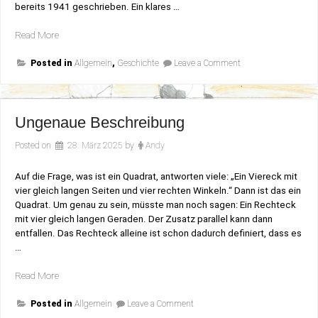
bereits 1941 geschrieben. Ein klares …
„Virginia
Read More
Cowles
on
„Looking
Posted in
Allgemein
,
Geschichte
Leave a Comment
Virginia
for
Cowles
Trouble““
„Looking
for
Trouble“
Ungenaue Beschreibung
Posted on
28. März 2025
by
Andy
Auf die Frage, was ist ein Quadrat, antworten viele: „Ein Viereck mit
vier gleich langen Seiten und vier rechten Winkeln.“ Dann ist das ein
Quadrat. Um genau zu sein, müsste man noch sagen: Ein Rechteck
mit vier gleich langen Geraden. Der Zusatz parallel kann dann
entfallen. Das Rechteck alleine ist schon dadurch definiert, dass es
…
„Ungenaue
Read More
Beschreibung“
on
Posted in
Allgemein
Leave a Comment
Ungenaue