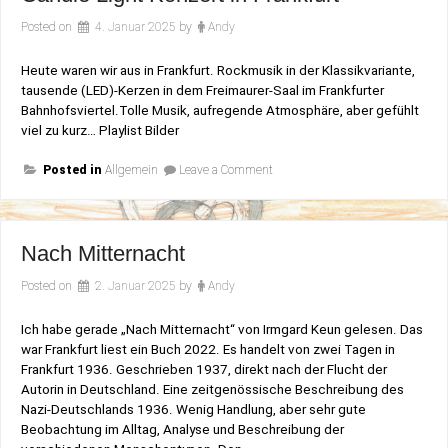
Posted on
4. Januar 2025
by
Andy
Heute waren wir aus in Frankfurt. Rockmusik in der Klassikvariante,
tausende (LED)-Kerzen in dem Freimaurer-Saal im Frankfurter
Bahnhofsviertel.Tolle Musik, aufregende Atmosphäre, aber gefühlt
viel zu kurz… Playlist Bilder
on
Posted in
Allgemein
Leave a Comment
Candle
Light
Konzert
in
Frankfurt
Nach Mitternacht
Posted on
2. Januar 2025
by
Andy
Ich habe gerade „Nach Mitternacht“ von Irmgard Keun gelesen. Das
war Frankfurt liest ein Buch 2022. Es handelt von zwei Tagen in
Frankfurt 1936. Geschrieben 1937, direkt nach der Flucht der
Autorin in Deutschland. Eine zeitgenössische Beschreibung des
Nazi-Deutschlands 1936. Wenig Handlung, aber sehr gute
Beobachtung im Alltag, Analyse und Beschreibung der