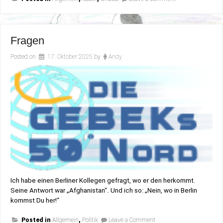
Mein
kleiner
Herbsturlaub
Fragen
Posted on
17. Oktober 2025
by
Andy
Ich habe einen Berliner Kollegen gefragt, wo er den herkommt.
Seine Antwort war „Afghanistan“. Und ich so: „Nein, wo in Berlin
kommst Du her!“
on
Posted in
Allgemein
,
Politik
Leave a Comment