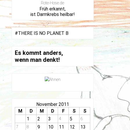
Rote-Hose.de
Früh erkannt,
ist Darmkrebs heilbar!
#THERE IS NO PLANET B
Es kommt anders,
wenn man denkt!
November 2011
M
D
M
D
F
S
S
1
2
3
5
4
6
9
10
11
12
13
7
8