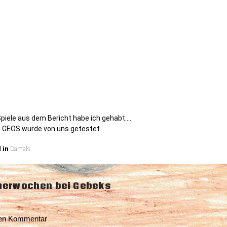
 Spiele aus dem Bericht habe ich gehabt….
 GEOS wurde von uns getestet.
 in
Damals
snavigation
erwochen bei Gebeks
nen Kommentar