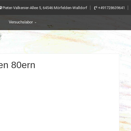
Pieter-Valkenier-Allee 5, 64546 Mörfelden-Walldorf
+491728639641
Versuchslabor
en 80ern