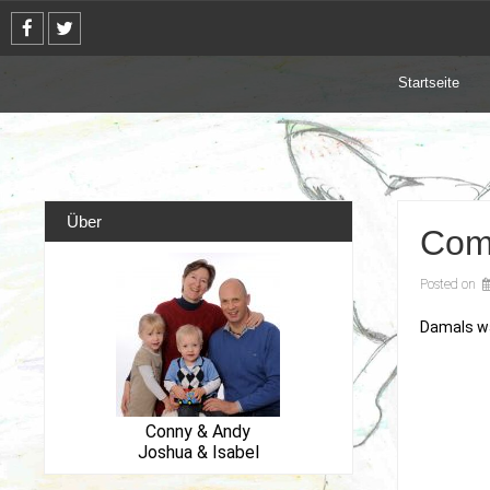
Skip
to
content
Startseite
Über
Comp
Posted on
Damals wa
Conny & Andy
Joshua & Isabel