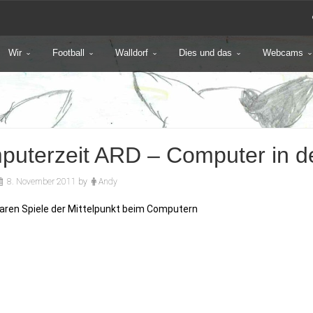
Wir
Football
Walldorf
Dies und das
Webcams
uterzeit ARD – Computer in d
8. November 2011
by
Andy
ren Spiele der Mittelpunkt beim Computern