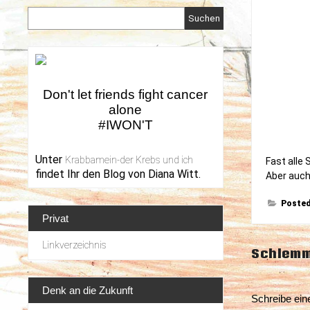
Suchen
Don't let friends fight cancer
alone
#IWON'T
Unter
Krabbamein-der Krebs und ich
Fast alle
findet Ihr den Blog von Diana Witt.
Aber auch
Posted
Privat
Linkverzeichnis
Beitrag
Schlemm
Denk an die Zukunft
Schreibe ei