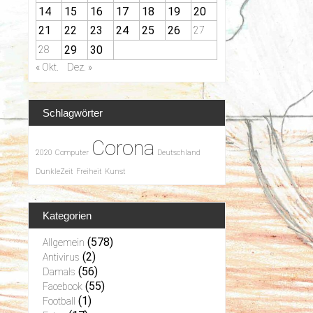
14
15
16
17
18
19
20
21
22
23
24
25
26
27
29
30
28
« Okt.
Dez. »
Schlagwörter
Corona
2020
Computer
Deutschland
DunkleZeit
Freiheit
Kunst
Kategorien
(578)
Allgemein
(2)
Antivirus
(56)
Damals
(55)
Facebook
(1)
Football