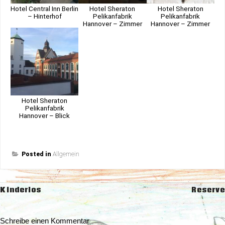
Hotel Central Inn Berlin
Hotel Sheraton
Hotel Sheraton
– Hinterhof
Pelikanfabrik
Pelikanfabrik
Hannover – Zimmer
Hannover – Zimmer
Hotel Sheraton
Pelikanfabrik
Hannover – Blick
Posted in
Allgemein
Beitragsnavigation
Kinderlos
Reserve
Schreibe einen Kommentar