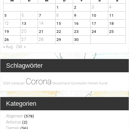
M
D
M
D
F
S
S
3
4
1
2
6
8
5
7
9
10
11
12
14
13
15
16
17
18
20
19
21
22
23
24
25
27
28
26
29
30
« Aug.
Okt. »
Schlagwörter
Corona
2020
Computer
Deutschland
DunkleZeit
Freiheit
Kunst
Kategorien
Allgemein
(578)
Antivirus
(2)
Damals
(56)