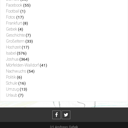
Facebook
(55)
Football
(1)
Fotos
(17)
Frankfurt
(8)
Gebek
(4)
Geschichte
(7)
Großeltern
(33)
Hochzeit
(17)
Isabel
(576)
Joshua
(364)
Mörfelden-Walldorf
(41)
Nachwuchs
(54)
Politik
(6)
Schule
(16)
Umzug
(13)
Urlaub
(7)
(c) Andreas Gebek