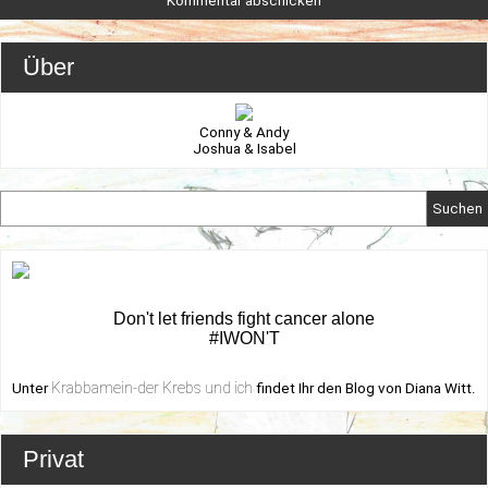
Über
Conny & Andy
Joshua & Isabel
Suchen
Don't let friends fight cancer alone
#IWON'T
Krabbamein-der Krebs und ich
Unter
findet Ihr den Blog von Diana Witt.
Privat