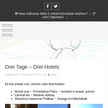
Skip
to
content
Pieter-Valkenier-Allee 5, 64546 Mörfelden-Walldorf
+491728639641
Drei Tage – Drei Hotels
Posted on
3. September 2016
by
Andy
Es hat etwas von JetSet oder Rumtreiber
Motel one – Potsdamer Platz – modern in braun- petrol
Central Inn – Berliner Altbau
Sheraton Hannover Pelikan – Design in Füllerfabrik