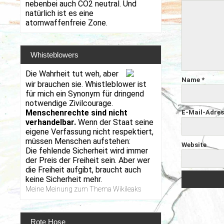
nebenbei auch CO2 neutral. Und
natürlich ist es eine
atomwaffenfreie Zone.
Whisteblowers
Die Wahrheit tut weh, aber
Name
*
wir brauchen sie. Whistleblower ist
für mich ein Synonym für dringend
notwendige Zivilcourage.
Menschenrechte sind nicht
E-Mail-Adre
verhandelbar.
Wenn der Staat seine
eigene Verfassung nicht respektiert,
müssen Menschen aufstehen:
Website
Die fehlende Sicherheit wird immer
der Preis der Freiheit sein. Aber wer
die Freiheit aufgibt, braucht auch
keine Sicherheit mehr.
Meine Meinung zum Thema Wikileaks
Rote Hose