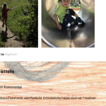
 in
Allgemein
snavigation
ütteln
nen Kommentar
resse wird nicht veröffentlicht.
Erforderliche Felder sind mit
*
markiert