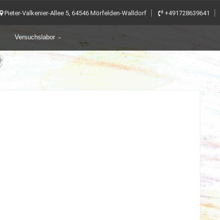
Pieter-Valkenier-Allee 5, 64546 Mörfelden-Walldorf
+491728639641
Versuchslabor