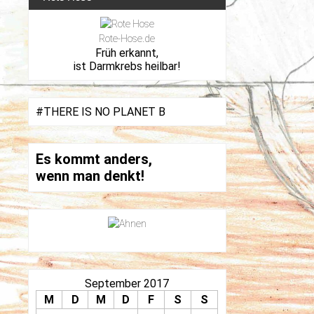
Rote-Hose.de
Früh erkannt,
ist Darmkrebs heilbar!
#THERE IS NO PLANET B
Es kommt anders,
wenn man denkt!
September 2017
M
D
M
D
F
S
S