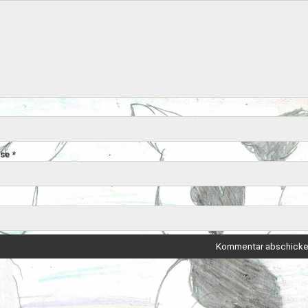
sse
*