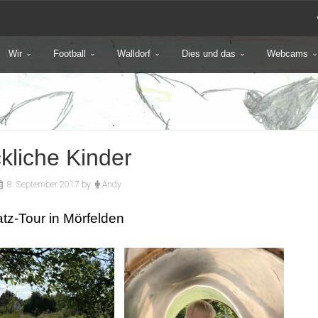
Wir
Football
Walldorf
Dies und das
Webcams
kliche Kinder
8. September 2017
by
Andy
atz-Tour in Mörfelden