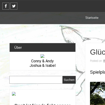
Skip
to
content
Startseite
Über
Glüc
Conny & Andy
Posted on
Joshua & Isabel
Spielpl
Suchen