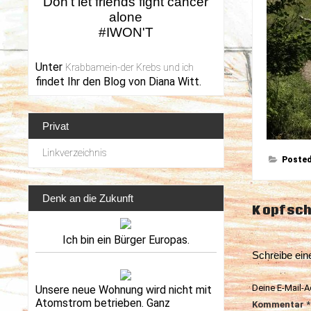
Don't let friends fight cancer
alone
#IWON'T
Unter
Krabbamein-der Krebs und ich
findet Ihr den Blog von Diana Witt.
Privat
Linkverzeichnis
Posted
Denk an die Zukunft
Beitrag
Kopfsch
Ich bin ein Bürger Europas.
Schreibe ei
Deine E-Mail-Ad
Unsere neue Wohnung wird nicht mit
Atomstrom betrieben. Ganz
Kommentar
*