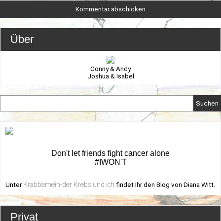
Über
Conny & Andy
Joshua & Isabel
Suchen
Don't let friends fight cancer alone
#IWON'T
Krabbamein-der Krebs und ich
Unter
findet Ihr den Blog von Diana Witt.
Privat