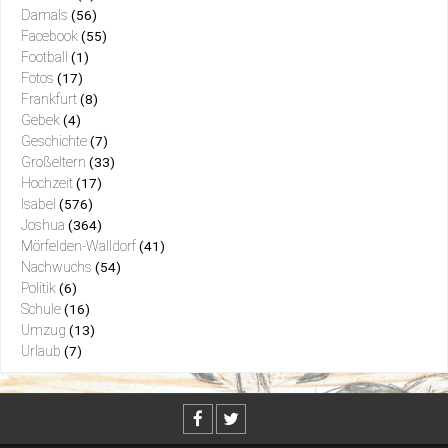
Damals
(56)
Facebook
(55)
Football
(1)
Fotos
(17)
Frankfurt
(8)
Gebek
(4)
Geschichte
(7)
Großeltern
(33)
Hochzeit
(17)
Isabel
(576)
Joshua
(364)
Mörfelden-Walldorf
(41)
Nachwuchs
(54)
Politik
(6)
Schule
(16)
Umzug
(13)
Urlaub
(7)