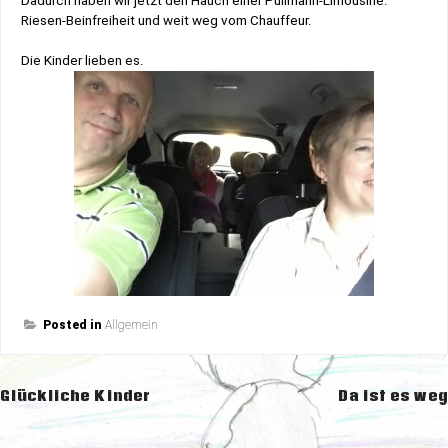
Dadurch haben wir jetzt den Hauch einer Pullmann-Limousine.
Riesen-Beinfreiheit und weit weg vom Chauffeur.
Die Kinder lieben es.
Posted in
Allgemein
Beitragsnavigation
Glückliche Kinder
Da ist es weg