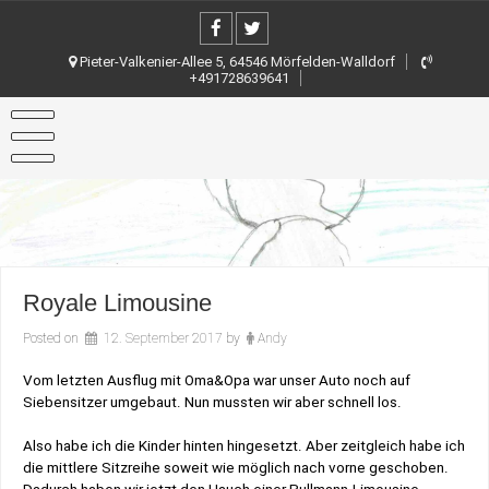
Skip
to
content
Pieter-Valkenier-Allee 5, 64546 Mörfelden-Walldorf
+491728639641
Royale Limousine
Posted on
12. September 2017
by
Andy
Vom letzten Ausflug mit Oma&Opa war unser Auto noch auf
Siebensitzer umgebaut. Nun mussten wir aber schnell los.
Also habe ich die Kinder hinten hingesetzt. Aber zeitgleich habe ich
die mittlere Sitzreihe soweit wie möglich nach vorne geschoben.