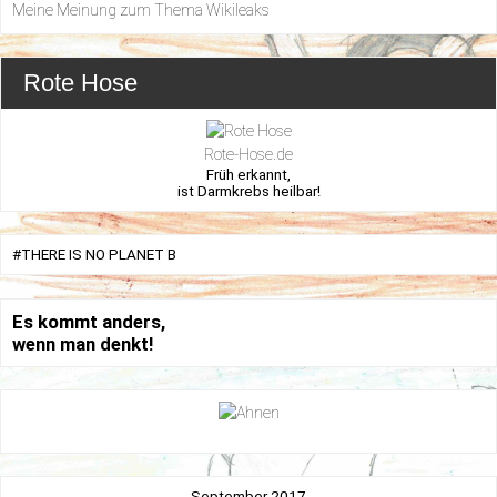
Meine Meinung zum Thema Wikileaks
Rote Hose
Rote-Hose.de
Früh erkannt,
ist Darmkrebs heilbar!
#THERE IS NO PLANET B
Es kommt anders,
wenn man denkt!
September 2017