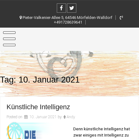
Skip
to
content
Pieter-Valkenier-Allee 5, 64546 Mörfelden-Walldorf
+491728639641
Tag:
10. Januar 2021
Künstliche Intelligenz
Posted on
10. Januar 2021
by
Andy
Denn künstliche Intelligenz hat
zwar einiges mit Intelligenz zu