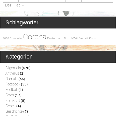
« Dez.
Feb. »
Schlagwörter
Corona
2020
Computer
Deutschland
DunkleZeit
Freiheit
Kunst
Kategorien
Allgemein
(578)
Antivirus
(2)
Damals
(56)
Facebook
(55)
Football
(1)
Fotos
(17)
Frankfurt
(8)
Gebek
(4)
Geschichte
(7)