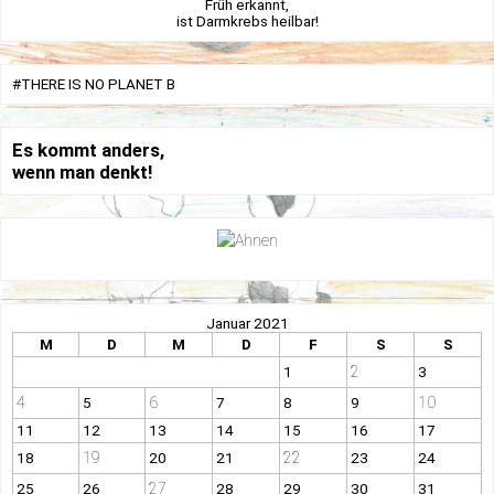
Früh erkannt,
ist Darmkrebs heilbar!
#THERE IS NO PLANET B
Es kommt anders,
wenn man denkt!
Januar 2021
M
D
M
D
F
S
S
2
1
3
4
6
10
5
7
8
9
11
12
13
14
15
16
17
19
22
18
20
21
23
24
27
25
26
28
29
30
31