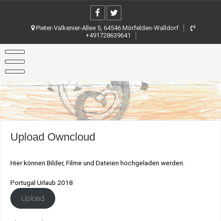
Skip
to
content
Pieter-Valkenier-Allee 5, 64546 Mörfelden-Walldorf
+491728639641
Upload Owncloud
Hier können Bilder, Filme und Dateien hochgeladen werden.
Portugal Urlaub 2018
Upload