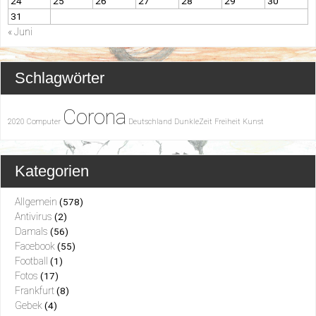
24
25
26
27
28
29
30
31
« Juni
Schlagwörter
Corona
2020
Computer
Deutschland
DunkleZeit
Freiheit
Kunst
Kategorien
Allgemein
(578)
Antivirus
(2)
Damals
(56)
Facebook
(55)
Football
(1)
Fotos
(17)
Frankfurt
(8)
Gebek
(4)