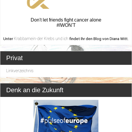
Don't let friends fight cancer alone
#IWON'T
Krabbamein-der Krebs und ich
Unter
findet Ihr den Blog von Diana Witt.
Privat
Linkverzeichnis
Denk an die Zukunft