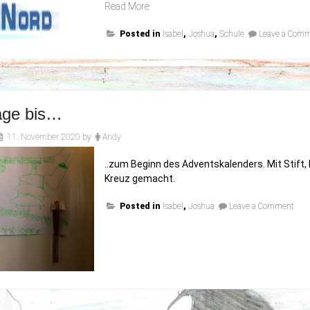
„Kinder
Read More
&
Posted in
Corona“
Isabel
,
Joshua
,
Schule
Leave a Com
age bis…
11. November 2020
by
Andy
..zum Beginn des Adventskalenders. Mit Stift
Kreuz gemacht.
on
Posted in
Isabel
,
Joshua
Leave a Comment
Die
Tag
bis…