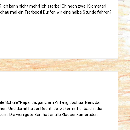
 Ich kann nicht mehr! Ich sterbe! Oh noch zwei Kilometer!
schau mal ein Tretboot! Dürfen wir eine halbe Stunde fahren?
e,
e
erent
le Schule?Papa: Ja, ganz am Anfang.Joshua: Nein, da
n. Und damit hat er Recht. Jetzt kommt er bald in die
kaum. Die wenigste Zeit hat er alle Klassenkameraden