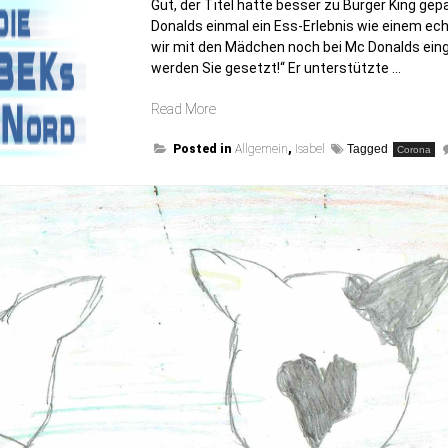
Gut, der Titel hätte besser zu Burger King ge
Donalds einmal ein Ess-Erlebnis wie einem ec
wir mit den Mädchen noch bei Mc Donalds einge
werden Sie gesetzt!“ Er unterstützte …
„Essen
Read More
wie
Posted in
ein
Allgemein
,
Isabel
Tagged
Corona
König“