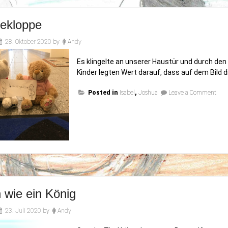
lekloppe
28. Oktober 2020
by
Andy
Es klingelte an unserer Haustür und durch den 
Kinder legten Wert darauf, dass auf dem Bild 
on
Posted in
Isabel
,
Joshua
Leave a Comment
Sche
 wie ein König
23. Juli 2020
by
Andy