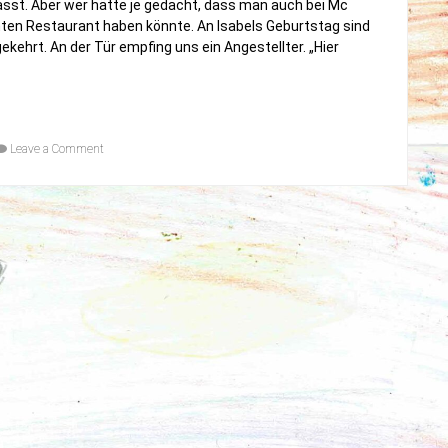
passt. Aber wer hätte je gedacht, dass man auch bei Mc
hten Restaurant haben könnte. An Isabels Geburtstag sind
kehrt. An der Tür empfing uns ein Angestellter. „Hier
on
Leave a Comment
Essen
wie
ein
König