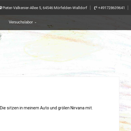
Pieter-Valkenier-Allee 5, 64546 Mörfelden-Walldorf
+491728639641
Versuchslabor
 Die sitzen in meinem Auto und grölen Nirvana mit.