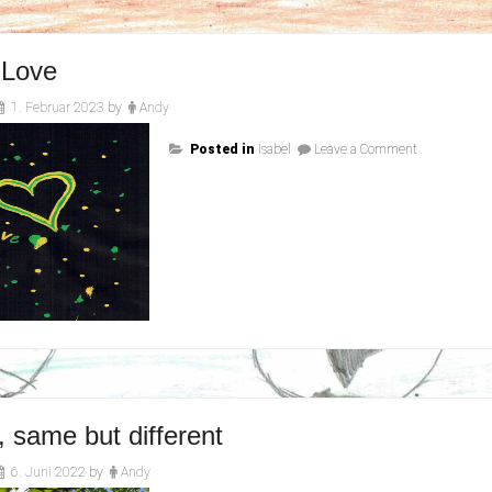
 Love
1. Februar 2023
by
Andy
on
Posted in
Isabel
Leave a Comment
Black
Love
 same but different
6. Juni 2022
by
Andy