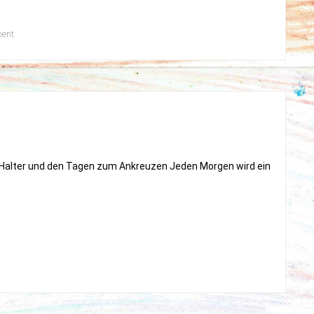
on
ment
Kinder
&
Corona
, Halter und den Tagen zum Ankreuzen Jeden Morgen wird ein
e