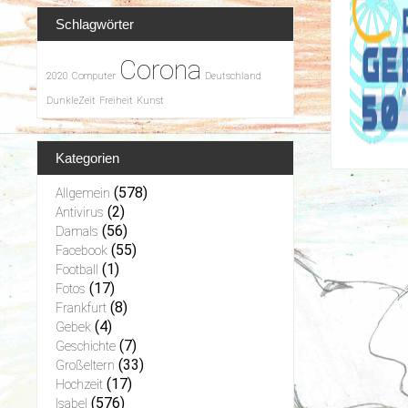
Schlagwörter
Corona
2020
Computer
Deutschland
DunkleZeit
Freiheit
Kunst
Kategorien
(578)
Allgemein
(2)
Antivirus
(56)
Damals
(55)
Facebook
(1)
Football
(17)
Fotos
(8)
Frankfurt
(4)
Gebek
(7)
Geschichte
(33)
Großeltern
(17)
Hochzeit
(576)
Isabel