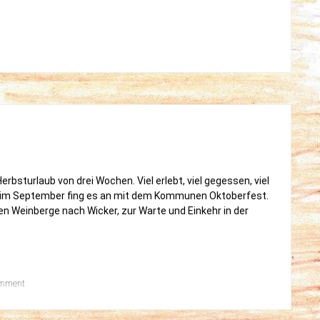
erbsturlaub von drei Wochen. Viel erlebt, viel gegessen, viel
g im September fing es an mit dem Kommunen Oktoberfest.
n Weinberge nach Wicker, zur Warte und Einkehr in der
on
omment
Mein
kleiner
Herbsturlaub