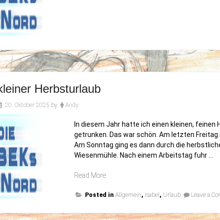
kleiner Herbsturlaub
20. Oktober 2025
by
Andy
In diesem Jahr hatte ich einen kleinen, feinen H
getrunken. Das war schön. Am letzten Freita
Am Sonntag ging es dann durch die herbstliche
Wiesenmühle. Nach einem Arbeitstag fuhr …
„Mein
Read More
kleiner
Posted in
Herbsturlaub“
Allgemein
,
Isabel
,
Urlaub
Leave a C