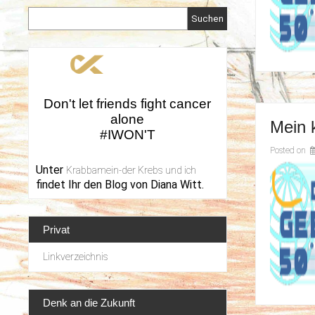
Suchen
Don't let friends fight cancer
alone
Mein 
#IWON'T
Posted on
Unter
Krabbamein-der Krebs und ich
findet Ihr den Blog von Diana Witt.
Privat
Linkverzeichnis
Denk an die Zukunft