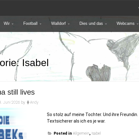
Wir
Football
Walldorf
Dies und das
Webcams
orie:
Isabel
a still lives
4. Juni 2026
by
Andy
So stolz auf meine Tochter. Und ihre Freundin.
Textsicherer als ich es je war.
Posted in
Allgemein
,
Isabel