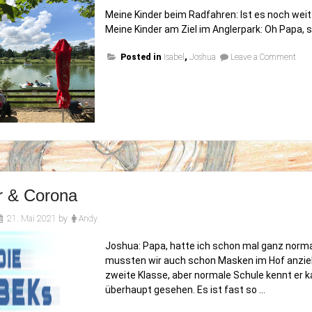
Meine Kinder beim Radfahren: Ist es noch weit?
Meine Kinder am Ziel im Anglerpark: Oh Papa, 
on
Posted in
Isabel
,
Joshua
Leave a Comment
Sam
sam
but
diff
r & Corona
21. Mai 2021
by
Andy
Joshua: Papa, hatte ich schon mal ganz norma
mussten wir auch schon Masken im Hof anziehe
zweite Klasse, aber normale Schule kennt er 
überhaupt gesehen. Es ist fast so …