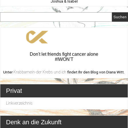
Joshua & Isabel
Suchen
Don't let friends fight cancer alone
#IWON'T
Krabbamein-der Krebs und ich
Unter
findet Ihr den Blog von Diana Witt.
Privat
Linkverzeichnis
Denk an die Zukunft