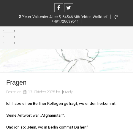
Skip
to
content
Pieter-Valkenier-Allee 5, 64546 Mörfelden-Walldorf
+491728639641
Fragen
Posted on
17. Oktober 2025
by
Andy
Ich habe einen Berliner Kollegen gefragt, wo er den herkommt.
Seine Antwort war „Afghanistan“.
Und ich so: „Nein, wo in Berlin kommst Du her!“