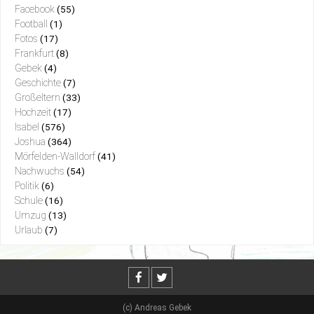
Facebook
(55)
Football
(1)
Fotos
(17)
Frankfurt
(8)
Gebek
(4)
Geschichte
(7)
Großeltern
(33)
Hochzeit
(17)
Isabel
(576)
Joshua
(364)
Mörfelden-Walldorf
(41)
Nachwuchs
(54)
Politik
(6)
Schule
(16)
Umzug
(13)
Urlaub
(7)
(c) Andreas Gebek