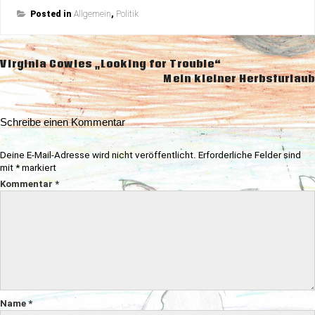
Posted in
Allgemein
,
Politik
Beitragsnavigation
Virginia Cowles „Looking for Trouble“
Mein kleiner Herbsturlaub
Schreibe einen Kommentar
Deine E-Mail-Adresse wird nicht veröffentlicht.
Erforderliche Felder sind
mit
*
markiert
Kommentar
*
Name
*