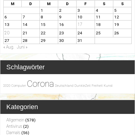
M
D
M
D
F
S
S
1
2
3
4
5
6
7
8
9
10
11
12
17
13
14
15
16
18
19
20
21
22
23
24
25
26
27
28
29
30
31
« Aug.
Juni »
Schlagwörter
Corona
2020
Computer
Deutschland
DunkleZeit
Freiheit
Kunst
Kategorien
Allgemein
(578)
Antivirus
(2)
Damals
(56)