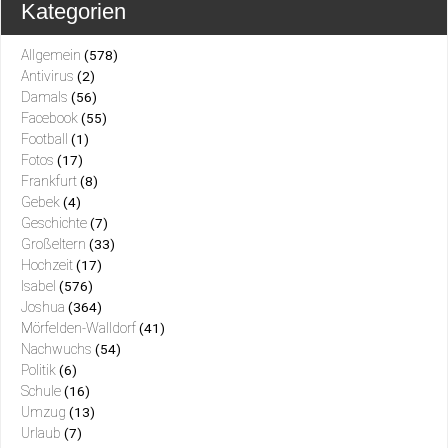
Kategorien
Allgemein
(578)
Antivirus
(2)
Damals
(56)
Facebook
(55)
Football
(1)
Fotos
(17)
Frankfurt
(8)
Gebek
(4)
Geschichte
(7)
Großeltern
(33)
Hochzeit
(17)
Isabel
(576)
Joshua
(364)
Mörfelden-Walldorf
(41)
Nachwuchs
(54)
Politik
(6)
Schule
(16)
Umzug
(13)
Urlaub
(7)