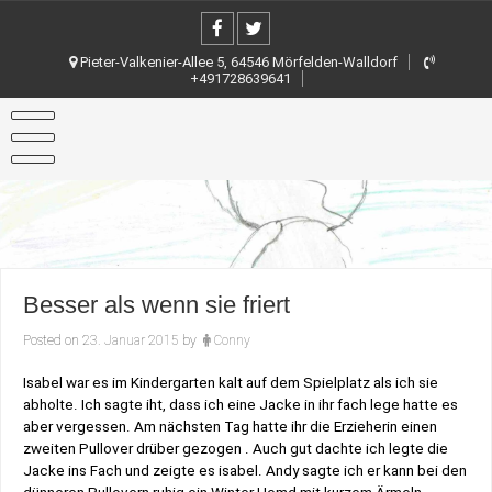
Skip
to
content
Pieter-Valkenier-Allee 5, 64546 Mörfelden-Walldorf
+491728639641
Besser als wenn sie friert
Posted on
23. Januar 2015
by
Conny
Isabel war es im Kindergarten kalt auf dem Spielplatz als ich sie
abholte. Ich sagte iht, dass ich eine Jacke in ihr fach lege hatte es
aber vergessen. Am nächsten Tag hatte ihr die Erzieherin einen
zweiten Pullover drüber gezogen . Auch gut dachte ich legte die
Jacke ins Fach und zeigte es isabel. Andy sagte ich er kann bei den