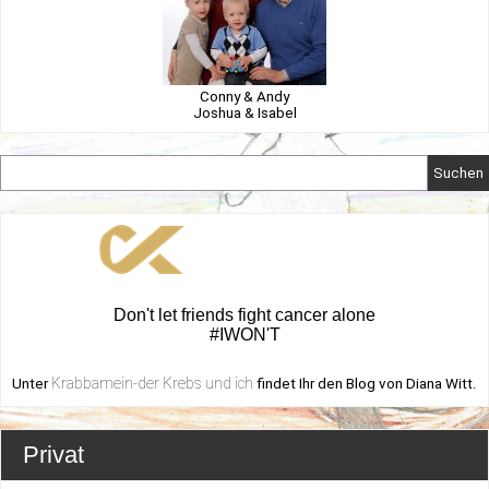
Conny & Andy
Joshua & Isabel
Suchen
Don't let friends fight cancer alone
#IWON'T
Krabbamein-der Krebs und ich
Unter
findet Ihr den Blog von Diana Witt.
Privat