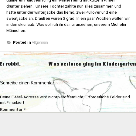
dünneren Pullovern ruhig ein Winter Hemd mit kurzem Ärmeln
drunter ziehen. Unsere Tochter zählte nun alles zusammen und
hatte unter der winterjacke das hemd, zwei Pullover und eine
sweatjacke an. Draußen waren 3 grad. In ein paar Wochen wollen wir
in den skiurlaub. Was soll ich ihr da nur anziehen, unserem Michelin
Männchen.
Posted in
Allgemein
Beitragsnavigation
Er robbt.
Was verloren ging im Kindergarten
Schreibe einen Kommentar
Deine E-Mail-Adresse wird nicht veröffentlicht.
Erforderliche Felder sind
mit
*
markiert
Kommentar
*