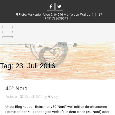
Skip
to
content
Pieter-Valkenier-Allee 5, 64546 Mörfelden-Walldorf
+491728639641
Tag:
23. Juli 2016
40° Nord
Posted on
23. Juli 2016
by
Andy
Unser Blog hat den Beinamen „50°Nord“ weil mitten durch unseren
Heimatort der 50. Breitengrad verläuft. In dem einen (50°Nord) oder