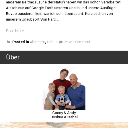
anderem Beitrag (Laune der Natur) haben wir das schon verarbeitet.
Als ich nun auf Google Earth unseren Urlaub und unsere Ausflüge
Revue passieren ließ, war ich sehr überrascht. Kurz südlich von
unserem Urlaubsort Son Parc …
„40°
Read More
Nord“
on
Posted in
Allgemein
,
Urlaub
Leave a Comment
40°
Nord
Über
Conny & Andy
Joshua & Isabel