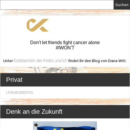
Suchen
Don't let friends fight cancer alone
#IWON'T
Krabbamein-der Krebs und ich
Unter
findet Ihr den Blog von Diana Witt.
Privat
Linkverzeichnis
Denk an die Zukunft