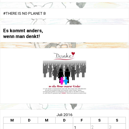
#THERE IS NO PLANET B
Es kommt anders,
wenn man denkt!
Juli 2016
M
D
M
D
F
S
S
2
3
1