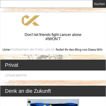
Suchen
Don't let friends fight cancer alone
#IWON'T
Krabbamein-der Krebs und ich
Unter
findet Ihr den Blog von Diana Witt.
Privat
Linkverzeichnis
Denk an die Zukunft