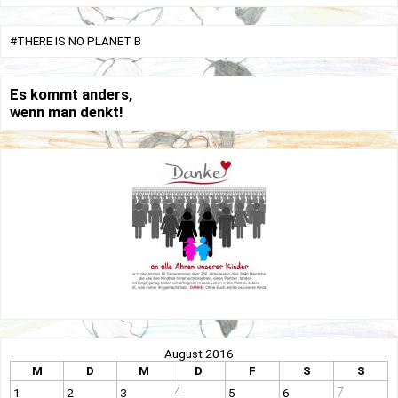
#THERE IS NO PLANET B
Es kommt anders,
wenn man denkt!
August 2016
M
D
M
D
F
S
S
4
7
1
2
3
5
6