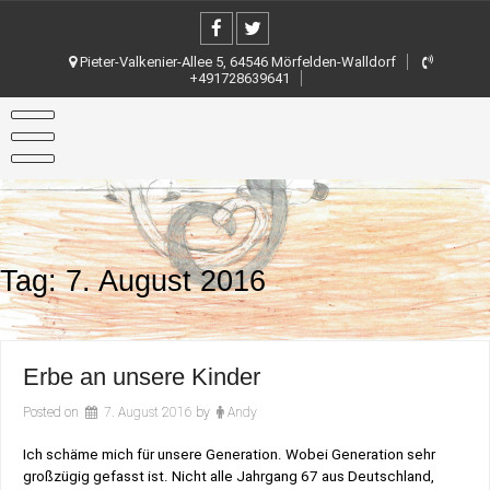
Skip
to
content
Pieter-Valkenier-Allee 5, 64546 Mörfelden-Walldorf
+491728639641
Tag:
7. August 2016
Erbe an unsere Kinder
Posted on
7. August 2016
by
Andy
Ich schäme mich für unsere Generation. Wobei Generation sehr
großzügig gefasst ist. Nicht alle Jahrgang 67 aus Deutschland,