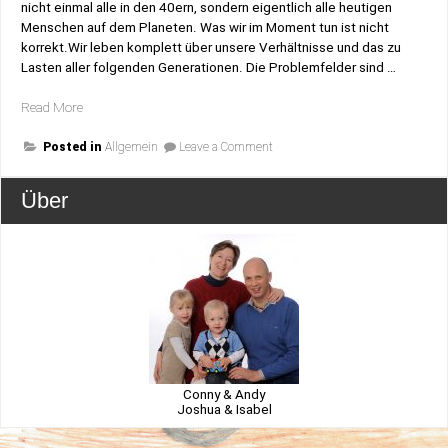
nicht einmal alle in den 40ern, sondern eigentlich alle heutigen
Menschen auf dem Planeten. Was wir im Moment tun ist nicht
korrekt.Wir leben komplett über unsere Verhältnisse und das zu
Lasten aller folgenden Generationen. Die Problemfelder sind …
„Erbe
Read More
an
on
unsere
Posted in
Allgemein
Leave a Comment
Erbe
Kinder“
an
unsere
Über
Kinder
Conny & Andy
Joshua & Isabel