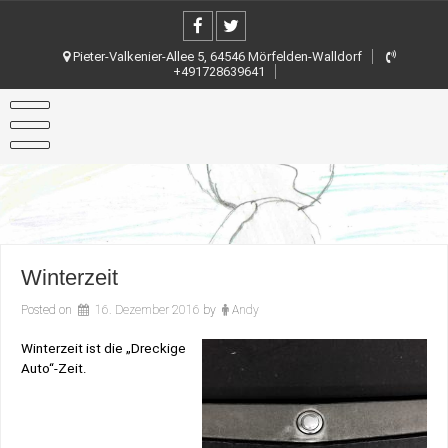
Skip
to
content
Pieter-Valkenier-Allee 5, 64546 Mörfelden-Walldorf
+491728639641
Winterzeit
Posted on
16. Dezember 2016
by
Andy
Winterzeit ist die „Dreckige
Auto“-Zeit.