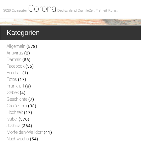
Corona
2020
Computer
Deutschland
DunkleZeit
Freiheit
Kunst
Kategorien
Allgemein
(578)
Antivirus
(2)
Damals
(56)
Facebook
(55)
Football
(1)
Fotos
(17)
Frankfurt
(8)
Gebek
(4)
Geschichte
(7)
Großeltern
(33)
Hochzeit
(17)
Isabel
(576)
Joshua
(364)
Mörfelden-Walldorf
(41)
Nachwuchs
(54)