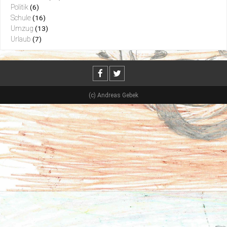
Politik
(6)
Schule
(16)
Umzug
(13)
Urlaub
(7)
(c) Andreas Gebek