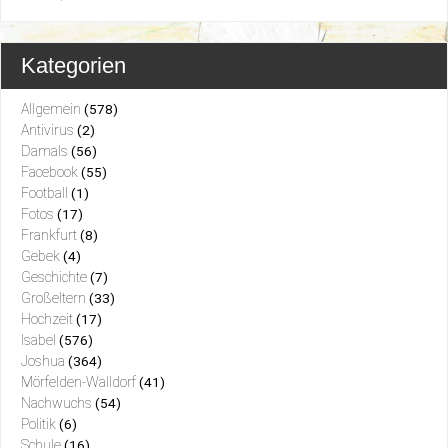
Kategorien
Allgemein
(578)
Antivirus
(2)
Damals
(56)
Facebook
(55)
Football
(1)
Fotos
(17)
Frankfurt
(8)
Gebek
(4)
Geschichte
(7)
Großeltern
(33)
Hochzeit
(17)
Isabel
(576)
Joshua
(364)
Mörfelden-Walldorf
(41)
Nachwuchs
(54)
Politik
(6)
Schule
(16)