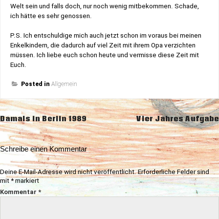
Welt sein und falls doch, nur noch wenig mitbekommen. Schade,
ich hätte es sehr genossen.
P.S. Ich entschuldige mich auch jetzt schon im voraus bei meinen
Enkelkindern, die dadurch auf viel Zeit mit ihrem Opa verzichten
müssen. Ich liebe euch schon heute und vermisse diese Zeit mit
Euch.
Posted in
Allgemein
Beitragsnavigation
Damals in Berlin 1989
Vier Jahres Aufgabe
Schreibe einen Kommentar
Deine E-Mail-Adresse wird nicht veröffentlicht.
Erforderliche Felder sind
mit
*
markiert
Kommentar
*