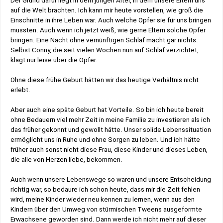
Der Grund dafür liegt in dem jungen Alter, in dem unsere Eltern uns
auf die Welt brachten. Ich kann mir heute vorstellen, wie groß die
Einschnitte in ihre Leben war. Auch welche Opfer sie für uns bringen
mussten. Auch wenn ich jetzt weiß, wie gerne Eltern solche Opfer
bringen. Eine Nacht ohne vernünftigen Schlaf macht gar nichts.
Selbst Conny, die seit vielen Wochen nun auf Schlaf verzichtet,
klagt nur leise über die Opfer.
Ohne diese frühe Geburt hätten wir das heutige Verhältnis nicht
erlebt.
Aber auch eine späte Geburt hat Vorteile. So bin ich heute bereit
ohne Bedauern viel mehr Zeit in meine Familie zu investieren als ich
das früher gekonnt und gewollt hätte. Unser solide Lebenssituation
ermöglicht uns in Ruhe und ohne Sorgen zu leben. Und ich hätte
früher auch sonst nicht diese Frau, diese Kinder und dieses Leben,
die alle von Herzen liebe, bekommen.
Auch wenn unsere Lebenswege so waren und unsere Entscheidung
richtig war, so bedaure ich schon heute, dass mir die Zeit fehlen
wird, meine Kinder wieder neu kennen zu lernen, wenn aus den
Kindern über den Umweg von stürmischen Tweens ausgeformte
Erwachsene geworden sind. Dann werde ich nicht mehr auf dieser