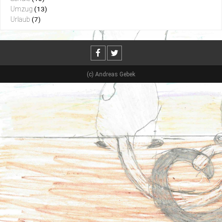
Umzug
(13)
Urlaub
(7)
(c) Andreas Gebek