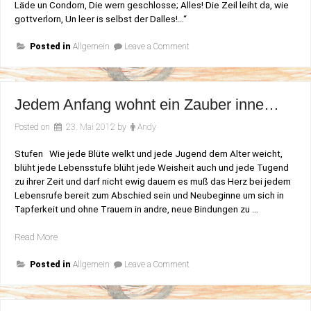
Läde un Condorn, Die wern geschlosse; Alles! Die Zeil leiht da, wie
gottverlorn, Un leer is selbst der Dalles!…“
on
Posted in
Allgemein
Leave a Comment
Wäldchestag
in
Frankfurt
Jedem Anfang wohnt ein Zauber inne…
Posted on
23. Mai 2012
by
Andy
Stufen Wie jede Blüte welkt und jede Jugend dem Alter weicht,
blüht jede Lebensstufe blüht jede Weisheit auch und jede Tugend
zu ihrer Zeit und darf nicht ewig dauern es muß das Herz bei jedem
Lebensrufe bereit zum Abschied sein und Neubeginne um sich in
Tapferkeit und ohne Trauern in andre, neue Bindungen zu …
„Jedem
Read More
Anfang
on
wohnt
Posted in
Allgemein
Leave a Comment
Jedem
ein
Anfang
Zauber
wohnt
ein
inne…“