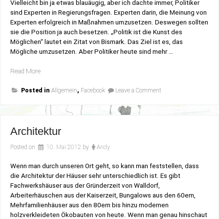
Vielleicht bin ja etwas blauäugig, aber ich dachte immer, Politiker
sind Experten in Regierungsfragen. Experten darin, die Meinung von
Experten erfolgreich in Maßnahmen umzusetzen. Deswegen sollten
sie die Position ja auch besetzen. „Politik ist die Kunst des
Möglichen“ lautet ein Zitat von Bismark. Das Ziel ist es, das
Mögliche umzusetzen. Aber Politiker heute sind mehr …
„Experten
Read More
oder
on
Politiker?“
Posted in
Allgemein
,
Facebook
Leave a Comment
Experten
oder
Politiker?
Architektur
Posted on
10. Mai 2012
by
Andy
Wenn man durch unseren Ort geht, so kann man feststellen, dass
die Architektur der Häuser sehr unterschiedlich ist. Es gibt
Fachwerkshäuser aus der Gründerzeit von Walldorf,
Arbeiterhäuschen aus der Kaiserzeit, Bungalows aus den 60ern,
Mehrfamilienhäuser aus den 80ern bis hinzu modernen
holzverkleideten Ökobauten von heute. Wenn man genau hinschaut