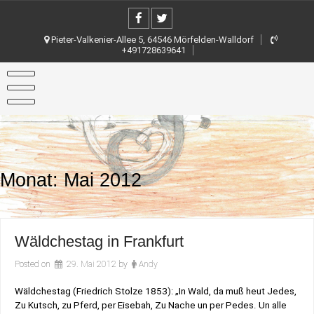
Skip
to
content
Pieter-Valkenier-Allee 5, 64546 Mörfelden-Walldorf
+491728639641
Monat:
Mai 2012
Wäldchestag in Frankfurt
Posted on
29. Mai 2012
by
Andy
Wäldchestag (Friedrich Stolze 1853): „In Wald, da muß heut Jedes,
Zu Kutsch, zu Pferd, per Eisebah, Zu Nache un per Pedes. Un alle