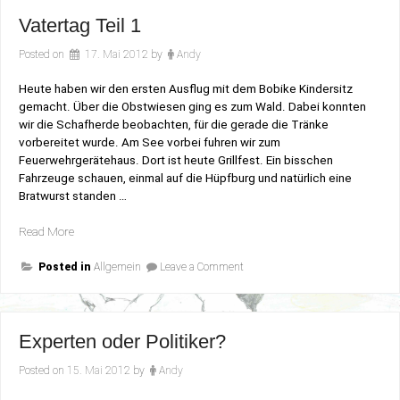
Vatertag Teil 1
Posted on
17. Mai 2012
by
Andy
Heute haben wir den ersten Ausflug mit dem Bobike Kindersitz
gemacht. Über die Obstwiesen ging es zum Wald. Dabei konnten
wir die Schafherde beobachten, für die gerade die Tränke
vorbereitet wurde. Am See vorbei fuhren wir zum
Feuerwehrgerätehaus. Dort ist heute Grillfest. Ein bisschen
Fahrzeuge schauen, einmal auf die Hüpfburg und natürlich eine
Bratwurst standen …
„Vatertag
Read More
Teil
on
1“
Posted in
Allgemein
Leave a Comment
Vatertag
Teil
1
Experten oder Politiker?
Posted on
15. Mai 2012
by
Andy