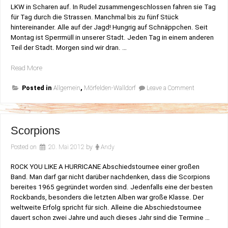
LKW in Scharen auf. In Rudel zusammengeschlossen fahren sie Tag
für Tag durch die Strassen. Manchmal bis zu fünf Stück
hintereinander. Alle auf der Jagd! Hungrig auf Schnäppchen. Seit
Montag ist Sperrmüll in unserer Stadt. Jeden Tag in einem anderen
Teil der Stadt. Morgen sind wir dran. …
„Wie
Read More
ein
on
Wolfsrudel…“
Posted in
Allgemein
,
Mörfelden-Walldorf
Leave a Comment
Wie
ein
Wolfsrudel…
Scorpions
Posted on
20. Mai 2012
by
Andy
ROCK YOU LIKE A HURRICANE Abschiedstournee einer großen
Band. Man darf gar nicht darüber nachdenken, dass die Scorpions
bereites 1965 gegründet worden sind. Jedenfalls eine der besten
Rockbands, besonders die letzten Alben war große Klasse. Der
weltweite Erfolg spricht für sich. Alleine die Abschiedstournee
dauert schon zwei Jahre und auch dieses Jahr sind die Termine …