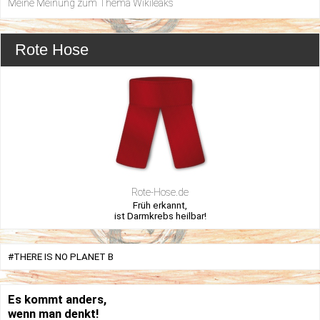
Meine Meinung zum Thema Wikileaks
Rote Hose
Rote-Hose.de
Früh erkannt,
ist Darmkrebs heilbar!
#THERE IS NO PLANET B
Es kommt anders,
wenn man denkt!