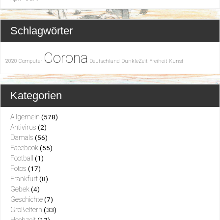
Schlagwörter
Corona
2020
Computer
Deutschland
DunkleZeit
Freiheit
Kunst
Kategorien
Allgemein
(578)
Antivirus
(2)
Damals
(56)
Facebook
(55)
Football
(1)
Fotos
(17)
Frankfurt
(8)
Gebek
(4)
Geschichte
(7)
Großeltern
(33)
Hochzeit