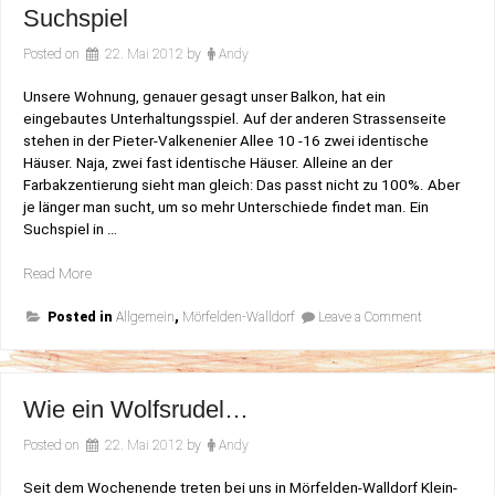
Zauber
Suchspiel
inne…
Posted on
22. Mai 2012
by
Andy
Unsere Wohnung, genauer gesagt unser Balkon, hat ein
eingebautes Unterhaltungsspiel. Auf der anderen Strassenseite
stehen in der Pieter-Valkenenier Allee 10 -16 zwei identische
Häuser. Naja, zwei fast identische Häuser. Alleine an der
Farbakzentierung sieht man gleich: Das passt nicht zu 100%. Aber
je länger man sucht, um so mehr Unterschiede findet man. Ein
Suchspiel in …
„Suchspiel“
Read More
on
Posted in
Allgemein
,
Mörfelden-Walldorf
Leave a Comment
Suchspiel
Wie ein Wolfsrudel…
Posted on
22. Mai 2012
by
Andy
Seit dem Wochenende treten bei uns in Mörfelden-Walldorf Klein-