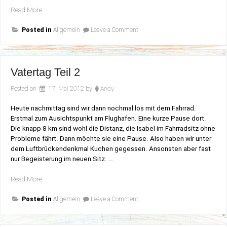
„Scorpions“
Read More
on
Posted in
Allgemein
Leave a Comment
Scorpions
Vatertag Teil 2
Posted on
17. Mai 2012
by
Andy
Heute nachmittag sind wir dann nochmal los mit dem Fahrrad.
Erstmal zum Ausichtspunkt am Flughafen. Eine kurze Pause dort.
Die knapp 8 km sind wohl die Distanz, die Isabel im Fahrradsitz ohne
Probleme fährt. Dann möchte sie eine Pause. Also haben wir unter
dem Luftbrückendenkmal Kuchen gegessen. Ansonsten aber fast
nur Begeisterung im neuen Sitz. …
„Vatertag
Read More
Teil
on
2“
Posted in
Allgemein
Leave a Comment
Vatertag
Teil
2