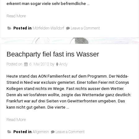
erkennt man sogar viele sehr befremdliche …
„Architektur“
Read More
on
Posted in
Mörfelden-Walldorf
Leave a Comment
Architektur
Beachparty fiel fast ins Wasser
Posted on
6. Mai 2012
by
Andy
Heute stand das AON Familienfest auf dem Programm. Der Nidda-
Strand in Nied war exclusiv gemietet. Einer tollen Feier mit Connys
Kollegen stand nichts im Wege. Fast nichts ausser dem Wetter.
Denn als wir losfahren wollte, zeigte das Wetterradar ganz deutlich:
Frankfurt war auf drei Seiten von Gewitterfronten umgeben. Das
kann nicht gut gehen. Die vierte …
„Beachparty
Read More
fiel
on
fast
Posted in
Allgemein
Leave a Comment
Beachparty
ins